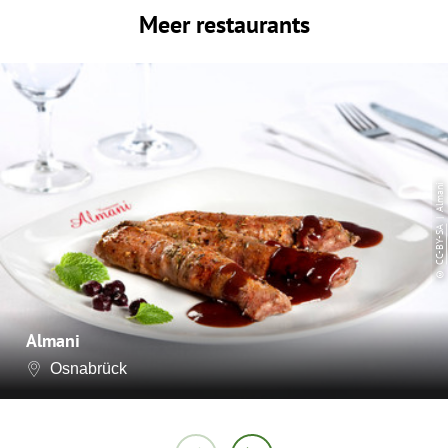
Meer restaurants
| Almani
CC-BY-SA
©
Almani
Osnabrück