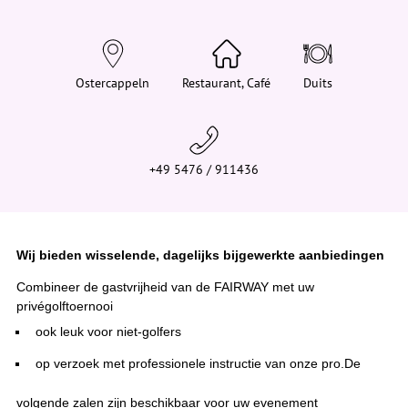
d
t
j
e
h
i
Ostercappeln
Restaurant, Café
Duits
e
r
:
+49 5476 / 911436
Wij bieden wisselende, dagelijks bijgewerkte aanbiedingen
Combineer de gastvrijheid van de FAIRWAY met uw
privégolftoernooi
ook leuk voor niet-golfers
op verzoek met professionele instructie van onze pro.
De
volgende zalen zijn beschikbaar voor uw evenement