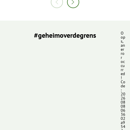
#geheimoverdegrens
O
op
s,
an
er
ro
r
oc
cu
rr
ed
!
Co
de
:
20
26
08
08
06
36
02
a9
54