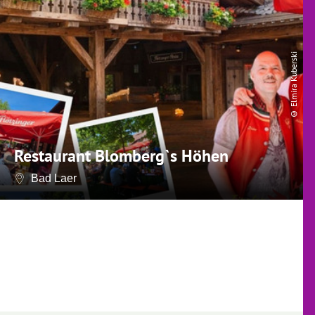
© Elmira Kuberski
Restaurant Blomberg`s Höhen
Bad Laer