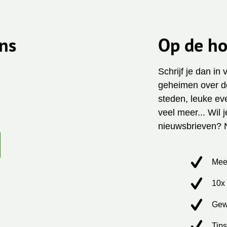
ns
Op de ho
Schrijf je dan in
geheimen over de
steden, leuke ev
veel meer... Wil 
nieuwsbrieven? 
Mee
10x 
Gew
Tips