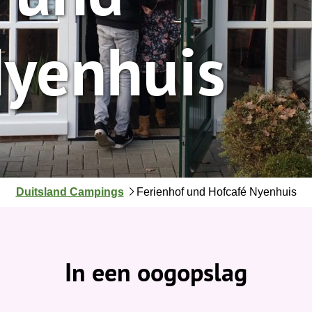
Nyenhuis
J
Duitsland Campings
Ferienhof und Hofcafé Nyenhuis
e
b
e
v
In een oogopslag
i
n
d