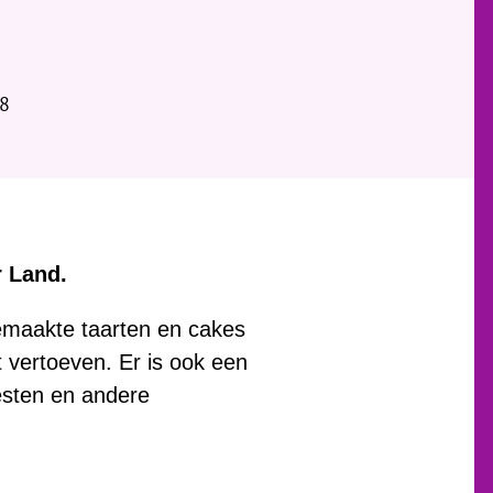
38
r Land.
gemaakte taarten en cakes
t vertoeven. Er is ook een
eesten en andere