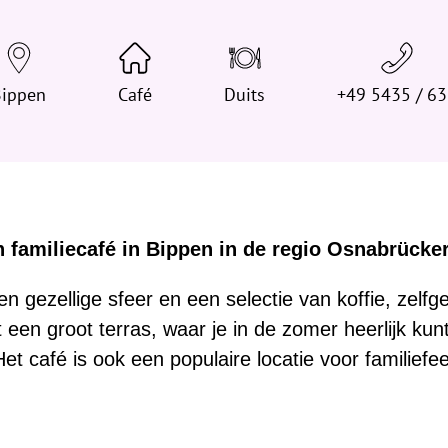
t
j
e
Bippen
h
Café
Duits
+49 5435 / 6
i
e
r
:
 familiecafé in Bippen in de regio Osnabrücke
n gezellige sfeer en een selectie van koffie, zelf
 een groot terras, waar je in de zomer heerlijk kun
Het café is ook een populaire locatie voor familief