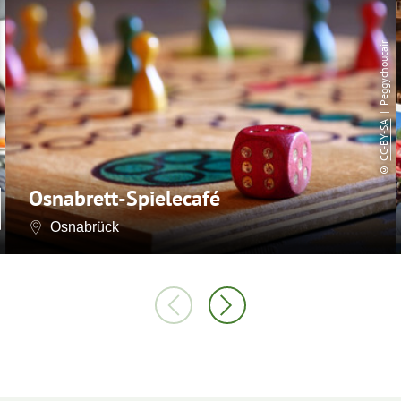
| Peggychoucair
CC-BY-SA
©
Osnabrett-Spielecafé
Osnabrück