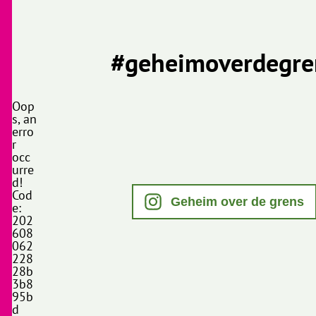
#geheimoverdegre
Oop
s, an
erro
r
occ
urre
d!
Cod
Geheim over de grens
e:
202
608
062
228
28b
3b8
95b
d