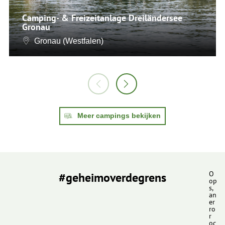
Camping- & Freizeitanlage Dreiländersee
Gronau
Gronau (Westfalen)
Meer campings bekijken
#geheimoverdegrens
O
op
s,
an
er
ro
r
oc