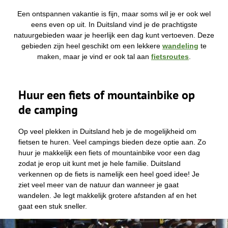
e
v
Een ontspannen vakantie is fijn, maar soms wil je er ook wel
i
eens even op uit. In Duitsland vind je de prachtigste
n
natuurgebieden waar je heerlijk een dag kunt vertoeven. Deze
d
t
gebieden zijn heel geschikt om een lekkere
wandeling
te
j
maken, maar je vind er ook tal aan
fietsroutes
.
e
h
i
e
r
Huur een fiets of mountainbike op
:
de camping
Op veel plekken in Duitsland heb je de mogelijkheid om
fietsen te huren. Veel campings bieden deze optie aan. Zo
huur je makkelijk een fiets of mountainbike voor een dag
zodat je erop uit kunt met je hele familie. Duitsland
verkennen op de fiets is namelijk een heel goed idee! Je
ziet veel meer van de natuur dan wanneer je gaat
wandelen. Je legt makkelijk grotere afstanden af en het
gaat een stuk sneller.