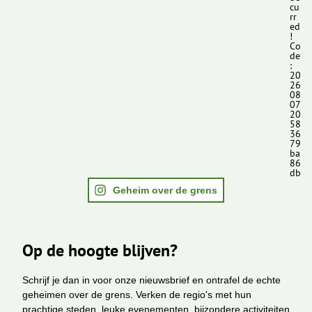
cu
rr
ed
!
Co
de
:
20
26
08
07
20
58
36
79
ba
86
db
Geheim over de grens
Op de hoogte blijven?
Schrijf je dan in voor onze nieuwsbrief en ontrafel de echte
geheimen over de grens. Verken de regio's met hun
prachtige steden, leuke evenementen, bijzondere activiteiten