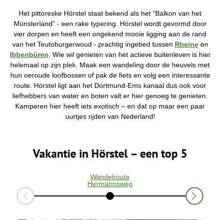
e
v
Het pittoreske Hörstel staat bekend als het “Balkon van het
i
Münsterland” - een rake typering. Hörstel wordt gevormd door
n
vier dorpen en heeft een ongekend mooie ligging aan de rand
d
t
van het Teutoburgerwoud - prachtig ingebed tussen
Rheine
en
j
Ibbenbüren
. Wie wil genieten van het actieve buitenleven is hier
e
h
helemaal op zijn plek. Maak een wandeling door de heuvels met
i
hun oeroude loofbossen of pak de fiets en volg een interessante
e
route. Hörstel ligt aan het Dortmund-Ems kanaal dus ook voor
r
:
liefhebbers van water en boten valt er hier genoeg te genieten.
Kamperen hier heeft iets exotisch – en dat op maar een paar
uurtjes rijden van Nederland!
Vakantie in Hörstel – een top 5
Wandelroute
Hermannsweg