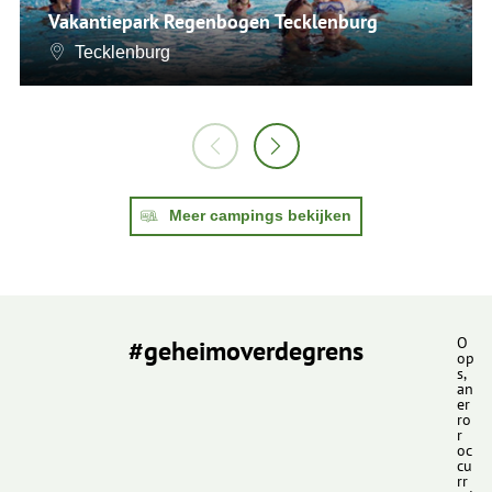
Vakantiepark Regenbogen Tecklenburg
Tecklenburg
Meer campings bekijken
#geheimoverdegrens
O
op
s,
an
er
ro
r
oc
cu
rr