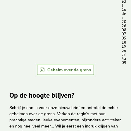
ed
!
Co
de
:
20
26
08
07
05
18
19
3e
c8
5a
09
Geheim over de grens
Op de hoogte blijven?
Schrijf je dan in voor onze nieuwsbrief en ontrafel de echte
geheimen over de grens. Verken de regio's met hun
prachtige steden, leuke evenementen, bijzondere activiteiten
en nog heel veel meer... Wil je eerst een indruk krijgen van