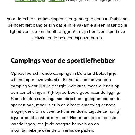
e
b
e
v
Voor de echte sportievelingen is er genoeg te doen in Duitsland.
i
Je hoeft niet bang te zijn dat je in je vakantie alleen maar op je
n
ligbed voor de tent hoeft te liggen! Er zijn heel veel sportieve
d
t
activiteiten te beleven bij onze buren.
j
e
h
i
Campings voor de sportliefhebber
e
r
:
Op veel verschillende campings in Duitsland beleef jij je
ultieme sportieve vakantie. Bij het uitzoeken van een
camping waar jij al je energie kwijt kunt, moet je letten op
een aantal dingen. Kijk bijvoorbeeld goed naar de ligging.
Soms bieden campings niet direct een gelegenheid om te
sporten aan, maar is er in de directe omgeving genoeg
mogelijkheid om dit wel te kunnen doen. Ligt de camping
bijvoorbeeld dicht bij een bos? Hier maak je de mooiste
wandelingen, ren je de hoogste heuvels op en
mountainbike je over de onverharde paden.