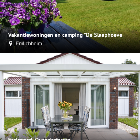
Vakantiewoningen en camping "De Slaaphoeve
Emlichheim
| Ronald Roord
CC-BY-SA
©
Ferienpark Quendorfersee