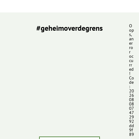
#geheimoverdegrens
O
op
s,
an
er
ro
r
oc
cu
rr
ed
!
Co
de
:
20
26
08
08
07
47
29
92
dd
9f
89