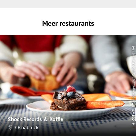
Meer restaurants
| Tourismusgesellschaft Osnabrücker Land mbH
CC-BY-SA
Shock Records & Koffie
©
Osnabrück