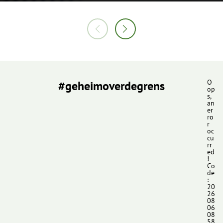
#geheimoverdegrens
O
op
s,
an
er
ro
r
oc
cu
rr
ed
!
Co
de
:
20
26
08
06
08
58