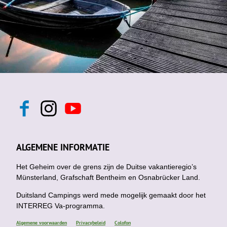
F
I
Y
a
n
o
c
s
u
e
t
t
b
a
u
ALGEMENE INFORMATIE
o
g
b
o
r
e
k
Het Geheim over de grens zijn de Duitse vakantieregio’s
a
m
Münsterland, Grafschaft Bentheim en Osnabrücker Land.
Duitsland Campings werd mede mogelijk gemaakt door het
INTERREG Va-programma.
Algemene voorwaarden
Privacybeleid
Colofon