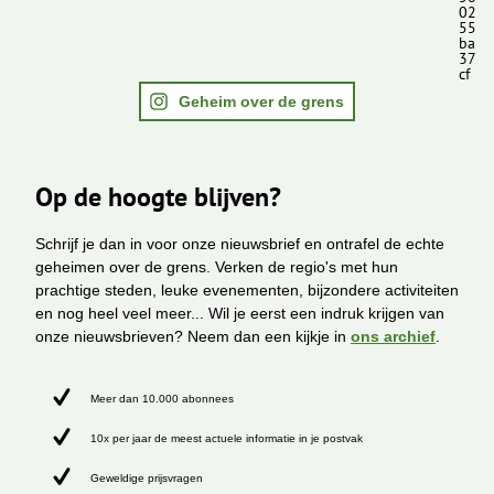
02
55
ba
37
cf
Geheim over de grens
Op de hoogte blijven?
Schrijf je dan in voor onze nieuwsbrief en ontrafel de echte
geheimen over de grens. Verken de regio's met hun
prachtige steden, leuke evenementen, bijzondere activiteiten
en nog heel veel meer... Wil je eerst een indruk krijgen van
onze nieuwsbrieven? Neem dan een kijkje in
ons archief
.
Meer dan 10.000 abonnees
10x per jaar de meest actuele informatie in je postvak
Geweldige prijsvragen