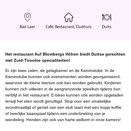
d
t
j
e
h
i
Bad Laer
Café, Restaurant, Clubhuis
Duits
e
r
:
Het restaurant Auf Blombergs Höhen biedt Duitse gerechten
met Zuid-Tiroolse specialiteiten!
Er zijn twee zalen, de gelagkamer en de Kaminstube. In de
Kaminstube kunnen ook evenementen worden georganiseerd,
waarvoor de kleine biertuin ook kan worden gebruikt. Kinderen
kunnen zich uitleven in de aangrenzende speeltuin tijdens hun
verblijf in het restaurant. E-bikes kunnen ook worden opgeladen
terwijl het eten wordt genuttigd. Stop voor een smakelijke
avondmaaltijd of geniet van een stuk taart met een kopje koffie
of heerlijke kaasspawl tijdens een onderbreking van je
wandeling. Honden zijn ook van harte welkom in onze kamers!