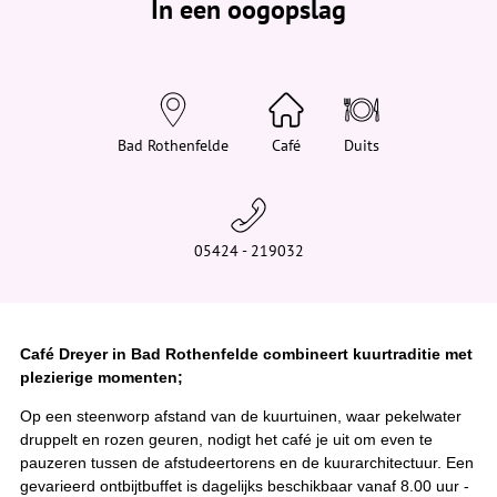
In een oogopslag
v
i
n
d
t
j
e
h
i
Bad Rothenfelde
Café
Duits
e
r
:
05424 - 219032
Café Dreyer in Bad Rothenfelde combineert kuurtraditie met
plezierige momenten;
Op een steenworp afstand van de kuurtuinen, waar pekelwater
druppelt en rozen geuren, nodigt het café je uit om even te
pauzeren tussen de afstudeertorens en de kuurarchitectuur. Een
gevarieerd ontbijtbuffet is dagelijks beschikbaar vanaf 8.00 uur -