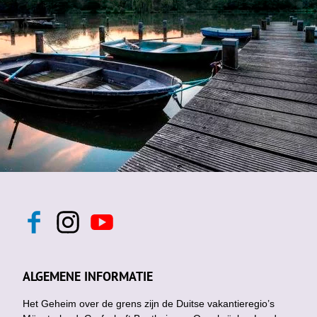
F
I
Y
a
n
o
c
s
u
e
t
t
b
a
u
ALGEMENE INFORMATIE
o
g
b
o
r
e
k
Het Geheim over de grens zijn de Duitse vakantieregio’s
a