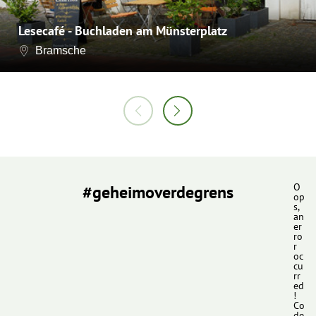
Lesecafé - Buchladen am Münsterplatz
Bramsche
#geheimoverdegrens
O
op
s,
an
er
ro
r
oc
cu
rr
ed
!
Co
de