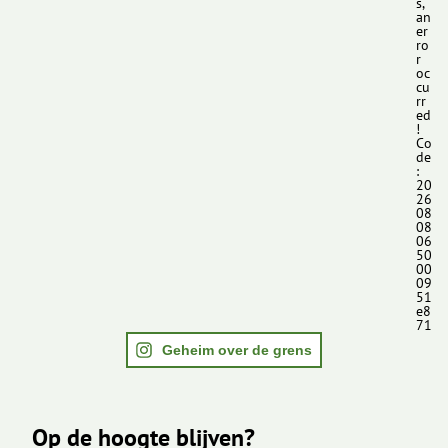
s,
an
er
ro
r
oc
cu
rr
ed
!
Co
de
:
20
26
08
08
06
50
00
09
51
e8
71
Geheim over de grens
Op de hoogte blijven?