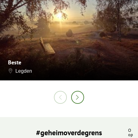
Beste
Legden
#geheimoverdegrens
O
op