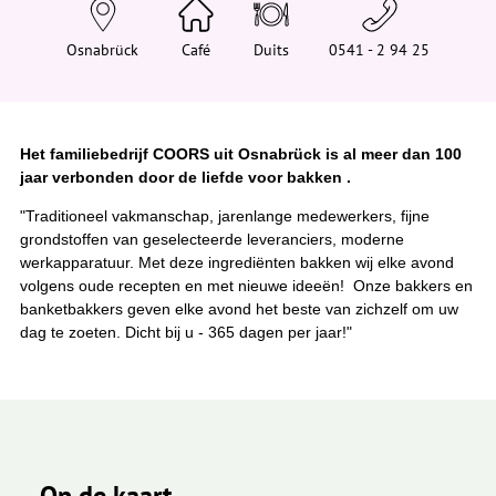
e
h
i
Osnabrück
Café
Duits
0541 - 2 94 25
e
r
:
Het familiebedrijf COORS uit Osnabrück is al meer dan 100
jaar verbonden door de liefde voor bakken .
"Traditioneel vakmanschap, jarenlange medewerkers, fijne
grondstoffen van geselecteerde leveranciers, moderne
werkapparatuur. Met deze ingrediënten bakken wij elke avond
volgens oude recepten en met nieuwe ideeën! Onze bakkers en
banketbakkers geven elke avond het beste van zichzelf om uw
dag te zoeten. Dicht bij u - 365 dagen per jaar!"
Op de kaart