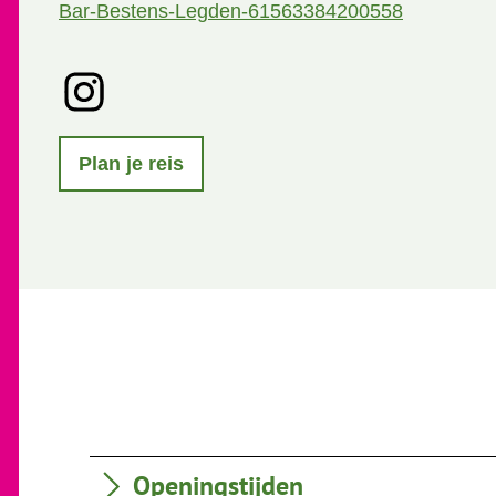
Bar-Bestens-Legden-61563384200558
I
n
s
t
Plan je reis
a
g
r
a
m
Openingstijden