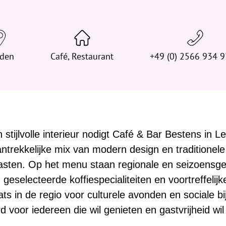
d
t
j
e
den
Café, Restaurant
h
+49 (0) 2566 934 
i
e
r
:
n stijlvolle interieur nodigt Café & Bar Bestens in L
trekkelijke mix van modern design en traditionel
asten. Op het menu staan regionale en seizoensgeb
eselecteerde koffiespecialiteiten en voortreffelijk
ats in de regio voor culturele avonden en sociale 
 voor iedereen die wil genieten en gastvrijheid wil