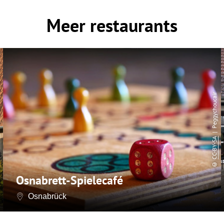
Meer restaurants
| Peggychoucair
CC-BY-SA
©
Osnabrett-Spielecafé
Osnabrück