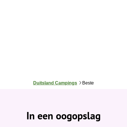
J
Duitsland Campings
Beste
e
b
e
v
In een oogopslag
i
n