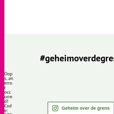
#geheimoverdegre
Oop
s, an
erro
r
occ
urre
d!
Cod
Geheim over de grens
e: