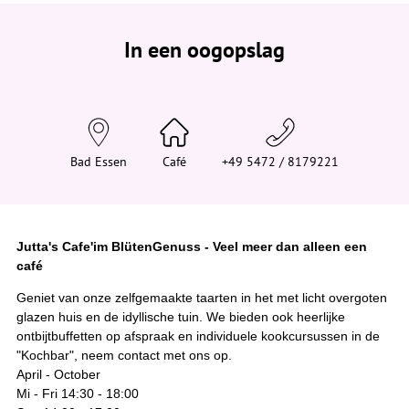
e
b
e
In een oogopslag
v
i
n
d
t
j
e
h
i
Bad Essen
Café
+49 5472 / 8179221
e
r
:
Jutta's Cafe'im BlütenGenuss - Veel meer dan alleen een
café
Geniet van onze zelfgemaakte taarten in het met licht overgoten
glazen huis en de idyllische tuin. We bieden ook heerlijke
ontbijtbuffetten op afspraak en individuele kookcursussen in de
"Kochbar", neem contact met ons op.
April - October
Mi - Fri 14:30 - 18:00