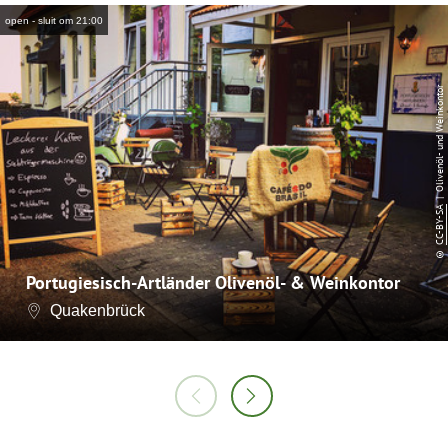
open - sluit om 21:00
| Olivenöl- und Weinkontor
CC-BY-SA
©
Portugiesisch-Artländer Olivenöl- & Weinkontor
Quakenbrück