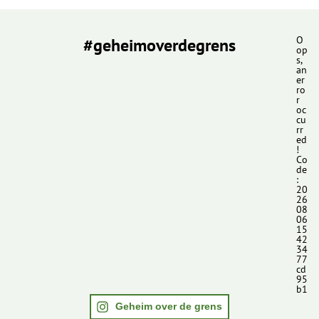
#geheimoverdegrens
O
op
s,
an
er
ro
r
oc
cu
rr
ed
!
Co
de
:
20
26
08
06
15
42
34
77
cd
95
b1
Geheim over de grens