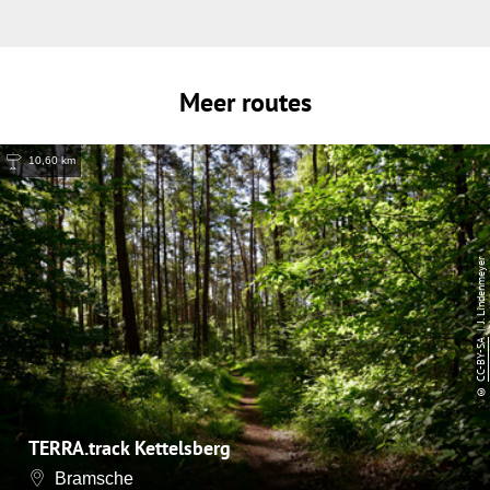
Meer routes
10,60 km
| J. Lindenmeyer
CC-BY-SA
©
TERRA.track Kettelsberg
Bramsche