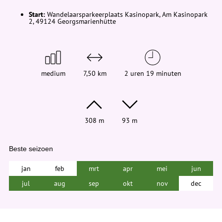
d
t
Start:
Wandelaarsparkeerplaats Kasinopark, Am Kasinopark
j
2, 49124 Georgsmarienhütte
e
h
i
e
r
:
medium
7,50 km
2 uren 19 minuten
308 m
93 m
Beste seizoen
jan
feb
mrt
apr
mei
jun
jul
aug
sep
okt
nov
dec