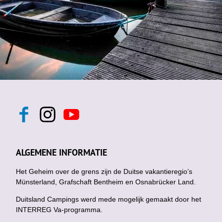
F
I
Y
a
n
o
c
s
u
e
t
t
b
a
u
ALGEMENE INFORMATIE
o
g
b
o
r
e
k
Het Geheim over de grens zijn de Duitse vakantieregio’s
a
m
Münsterland, Grafschaft Bentheim en Osnabrücker Land.
Duitsland Campings werd mede mogelijk gemaakt door het
INTERREG Va-programma.