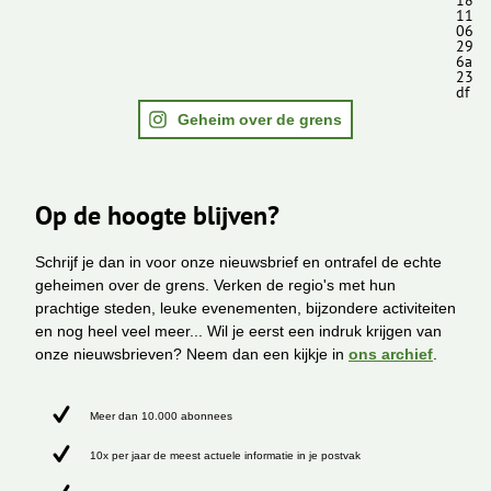
18
11
06
29
6a
23
df
Geheim over de grens
Op de hoogte blijven?
Schrijf je dan in voor onze nieuwsbrief en ontrafel de echte
geheimen over de grens. Verken de regio's met hun
prachtige steden, leuke evenementen, bijzondere activiteiten
en nog heel veel meer... Wil je eerst een indruk krijgen van
onze nieuwsbrieven? Neem dan een kijkje in
ons archief
.
Meer dan 10.000 abonnees
10x per jaar de meest actuele informatie in je postvak