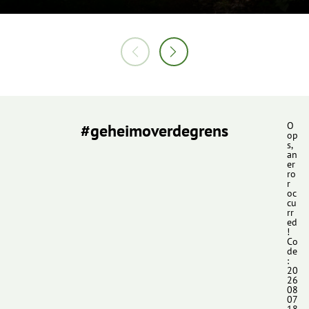
#geheimoverdegrens
O
op
s,
an
er
ro
r
oc
cu
rr
ed
!
Co
de
:
20
26
08
07