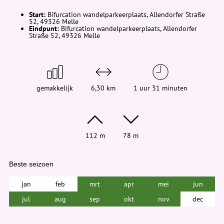
d
t
Start:
Bifurcation wandelparkeerplaats, Allendorfer Straße
j
52, 49326 Melle
e
Eindpunt:
Bifurcation wandelparkeerplaats, Allendorfer
h
Straße 52, 49326 Melle
i
e
r
:
gemakkelijk
6,30 km
1 uur 31 minuten
112 m
78 m
Beste seizoen
jan
feb
mrt
apr
mei
jun
jul
aug
sep
okt
nov
dec