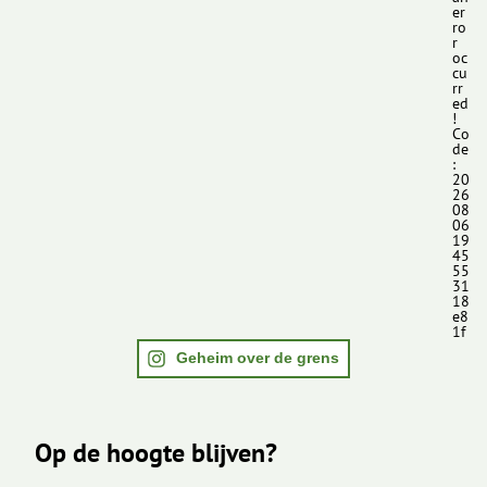
er
ro
r
oc
cu
rr
ed
!
Co
de
:
20
26
08
06
19
45
55
31
18
e8
1f
Geheim over de grens
Op de hoogte blijven?