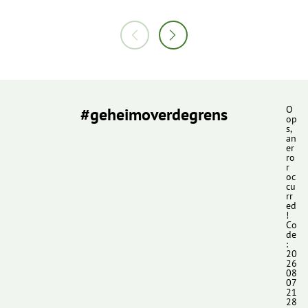
#geheimoverdegrens
O
op
s,
an
er
ro
r
oc
cu
rr
ed
!
Co
de
:
20
26
08
07
21
28