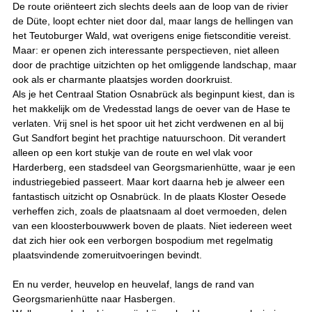
De route oriënteert zich slechts deels aan de loop van de rivier
de Düte, loopt echter niet door dal, maar langs de hellingen van
het Teutoburger Wald, wat overigens enige fietsconditie vereist.
Maar: er openen zich interessante perspectieven, niet alleen
door de prachtige uitzichten op het omliggende landschap, maar
ook als er charmante plaatsjes worden doorkruist.
Als je het Centraal Station Osnabrück als beginpunt kiest, dan is
het makkelijk om de Vredesstad langs de oever van de Hase te
verlaten. Vrij snel is het spoor uit het zicht verdwenen en al bij
Gut Sandfort begint het prachtige natuurschoon. Dit verandert
alleen op een kort stukje van de route en wel vlak voor
Harderberg, een stadsdeel van Georgsmarienhütte, waar je een
industriegebied passeert. Maar kort daarna heb je alweer een
fantastisch uitzicht op Osnabrück. In de plaats Kloster Oesede
verheffen zich, zoals de plaatsnaam al doet vermoeden, delen
van een kloosterbouwwerk boven de plaats. Niet iedereen weet
dat zich hier ook een verborgen bospodium met regelmatig
plaatsvindende zomeruitvoeringen bevindt.
En nu verder, heuvelop en heuvelaf, langs de rand van
Georgsmarienhütte naar Hasbergen.