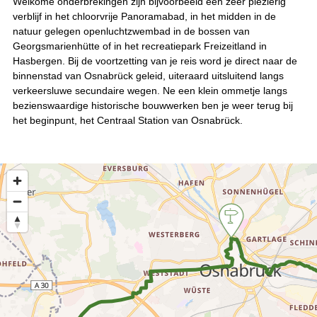
Welkome onderbrekingen zijn bijvoorbeeld een zeer plezierig
verblijf in het chloorvrije Panoramabad, in het midden in de
natuur gelegen openluchtzwembad in de bossen van
Georgsmarienhütte of in het recreatiepark Freizeitland in
Hasbergen. Bij de voortzetting van je reis word je direct naar de
binnenstad van Osnabrück geleid, uiteraard uitsluitend langs
verkeersluwe secundaire wegen. Ne een klein ommetje langs
bezienswaardige historische bouwwerken ben je weer terug bij
het beginpunt, het Centraal Station van Osnabrück.
3
3