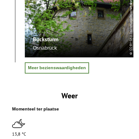
n
O
s
n
a
b
r
Bucksturm
CC-BY-SA
ü
c
CC-BY-SA
Osnabrück
k
©
©
Meer bezienswaardigheden
Weer
Momenteel ter plaatse
13,8 °C