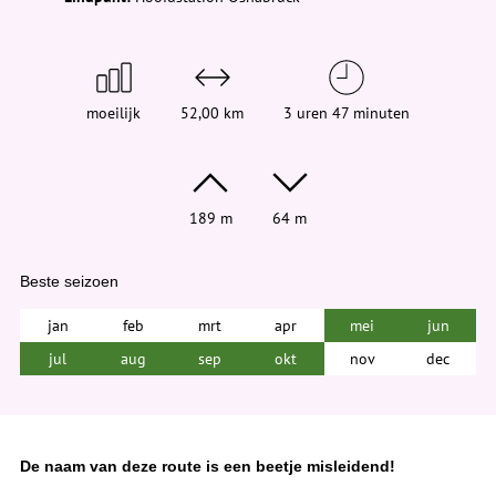
e
h
i
e
r
:
moeilijk
52,00 km
3 uren 47 minuten
189 m
64 m
Beste seizoen
jan
feb
mrt
apr
mei
jun
jul
aug
sep
okt
nov
dec
De naam van deze route is een beetje misleidend!