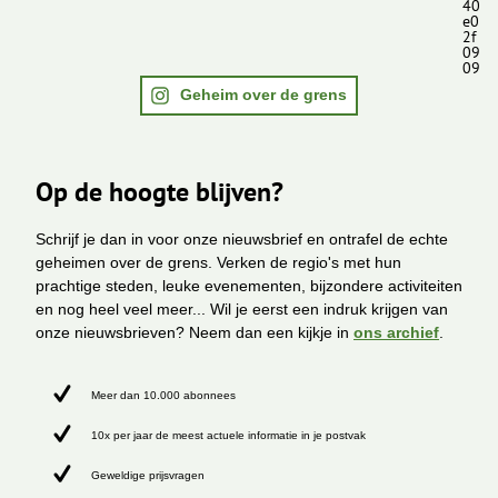
40
e0
2f
09
09
Geheim over de grens
Op de hoogte blijven?
Schrijf je dan in voor onze nieuwsbrief en ontrafel de echte
geheimen over de grens. Verken de regio's met hun
prachtige steden, leuke evenementen, bijzondere activiteiten
en nog heel veel meer... Wil je eerst een indruk krijgen van
onze nieuwsbrieven? Neem dan een kijkje in
ons archief
.
Meer dan 10.000 abonnees
10x per jaar de meest actuele informatie in je postvak
Geweldige prijsvragen