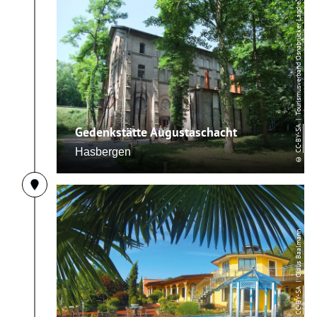
| Tourismusverband Osnabrücker Land e.V.
Gedenkstätte Augustaschacht
CC-BY-SA
Hasbergen
©
| Claus Baalmann
CC-BY-SA