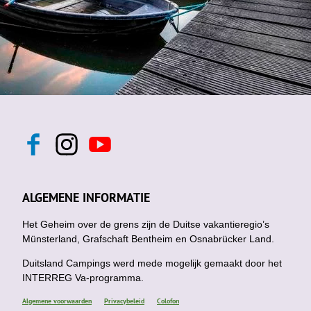
F
I
Y
a
n
o
c
s
u
e
t
t
b
a
u
ALGEMENE INFORMATIE
o
g
b
o
r
e
k
Het Geheim over de grens zijn de Duitse vakantieregio’s
a
m
Münsterland, Grafschaft Bentheim en Osnabrücker Land.
Duitsland Campings werd mede mogelijk gemaakt door het
INTERREG Va-programma.
Algemene voorwaarden
Privacybeleid
Colofon