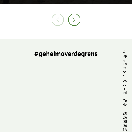
#geheimoverdegrens
O
op
s,
an
er
ro
r
oc
cu
rr
ed
!
Co
de
:
20
26
08
06
15