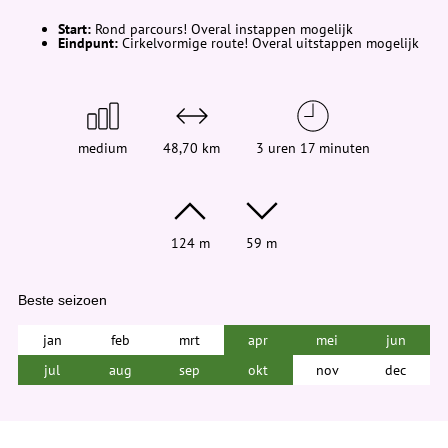
d
t
Start:
Rond parcours! Overal instappen mogelijk
j
Eindpunt:
Cirkelvormige route! Overal uitstappen mogelijk
e
h
i
e
r
:
medium
48,70 km
3 uren 17 minuten
124 m
59 m
Beste seizoen
jan
feb
mrt
apr
mei
jun
jul
aug
sep
okt
nov
dec