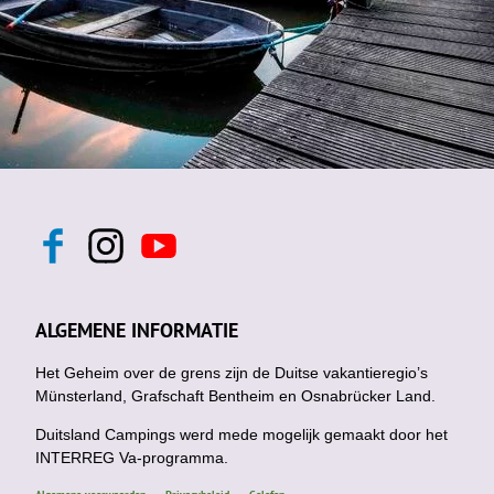
F
I
Y
a
n
o
c
s
u
e
t
t
b
a
u
ALGEMENE INFORMATIE
o
g
b
o
r
e
k
Het Geheim over de grens zijn de Duitse vakantieregio’s
a
m
Münsterland, Grafschaft Bentheim en Osnabrücker Land.
Duitsland Campings werd mede mogelijk gemaakt door het
INTERREG Va-programma.