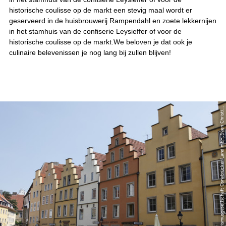
historische coulisse op de markt een stevig maal wordt er
geserveerd in de huisbrouwerij Rampendahl en zoete lekkernijen
in het stamhuis van de confiserie Leysieffer of voor de
historische coulisse op de markt.We beloven je dat ook je
culinaire belevenissen je nog lang bij zullen blijven!
C
C
-
B
Y
-
S
A
|
T
o
u
r
i
s
m
u
s
g
e
s
e
l
l
s
c
h
a
f
t
O
s
n
a
b
r
ü
c
k
e
r
L
a
n
d
m
b
H,
S
v
e
n
C
h
r
i
s
t
a
F
i
n
k
e
-
E
n
n
e
©
n
n
i