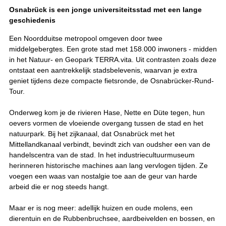
Osnabrück is een jonge universiteitsstad met een lange
geschiedenis
Een Noordduitse metropool omgeven door twee
middelgebergtes. Een grote stad met 158.000 inwoners - midden
in het Natuur- en Geopark TERRA.vita. Uit contrasten zoals deze
ontstaat een aantrekkelijk stadsbelevenis, waarvan je extra
geniet tijdens deze compacte fietsronde, de Osnabrücker-Rund-
Tour.
Onderweg kom je de rivieren Hase, Nette en Düte tegen, hun
oevers vormen de vloeiende overgang tussen de stad en het
natuurpark. Bij het zijkanaal, dat Osnabrück met het
Mittellandkanaal verbindt, bevindt zich van oudsher een van de
handelscentra van de stad. In het industriecultuurmuseum
herinneren historische machines aan lang vervlogen tijden. Ze
voegen een waas van nostalgie toe aan de geur van harde
arbeid die er nog steeds hangt.
Maar er is nog meer: adellijk huizen en oude molens, een
dierentuin en de Rubbenbruchsee, aardbeivelden en bossen, en