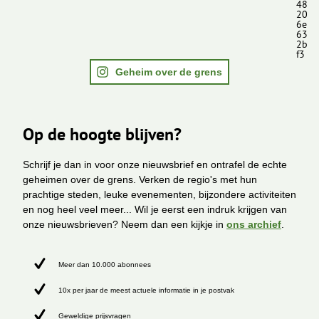
48
20
6e
63
2b
f3
Geheim over de grens
Op de hoogte blijven?
Schrijf je dan in voor onze nieuwsbrief en ontrafel de echte
geheimen over de grens. Verken de regio's met hun
prachtige steden, leuke evenementen, bijzondere activiteiten
en nog heel veel meer... Wil je eerst een indruk krijgen van
onze nieuwsbrieven? Neem dan een kijkje in
ons archief
.
Meer dan 10.000 abonnees
10x per jaar de meest actuele informatie in je postvak
Geweldige prijsvragen