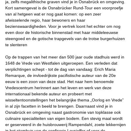
ja, zelfs megalithische graven vind je in Osnabrück en omgeving.
Kort samengevat is de Osnabrücker Rund-Tour een voorproefje
van al hetgeen wat er nog gaat komen: op een zeer
afwisselende regio, haar bewoners en haar
bezienswaardigheden. Voor je vertrek loont het echter om nog
even door de historische binnenstad met haar middeleeuwse
steengoed en de gotische trapgevels van de trotse burgerhuizen
te slenteren
Op de trappen van het meer dan 500 jaar oude stadhuis werd in
1648 de Vrede van Westfalen uitgeroepen. Een verleden dat
verplichtingen schept - tot de dag van vandaag: Erich Maria
Remarque, de invloedrijkste pacifistische auteur van de 20e
eeuw is een zoon van deze stad. Het naar hem benoemde
Vredescentrum herinnert aan het leven en werk van deze
internationaal bekende auteur en probeert met
wisseltentoonstellingen het belangrijke thema „Oorlog en Vrede”
in al zijn facetten in beeld te brengen. Daarnaast vind je in
Osnabrück en omgeving naast gastronomie van topklasse ook
culinaire specialiteiten van eigen bodem. Een stevig maal wordt
er geserveerd in de huisbrouwerij Rampendahl, zoete lekkernijen
in het stamhuis van de confiserie Leysieffer of voor de