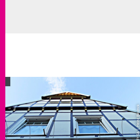
| Heinz Bavinck
CC-BY-SA