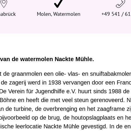
e
abrück
h
Molen, Watermolen
+49 541 / 6
i
e
r
:
 van de watermolen Nackte Mühle.
 de graanmolen een olie- vlas- en snuiftabakmole
n de zagerij werd in 1938 vervangen door een Fran
De Verein für Jugendhilfe e.V. huurt sinds 1988 de 
ie Böhne en heeft die met veel steun gerenoveerd.
n de turbine, de overbrenging en het zaagframe zi
bijvoorbeeld op de brug, de houtopslagplaats en he
sche leerlocatie Nackte Mühle gevestigd. In de en