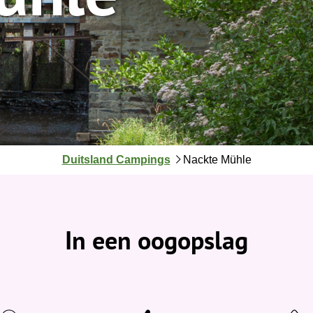
J
Duitsland Campings
Nackte Mühle
e
b
e
v
In een oogopslag
i
n
d
t
j