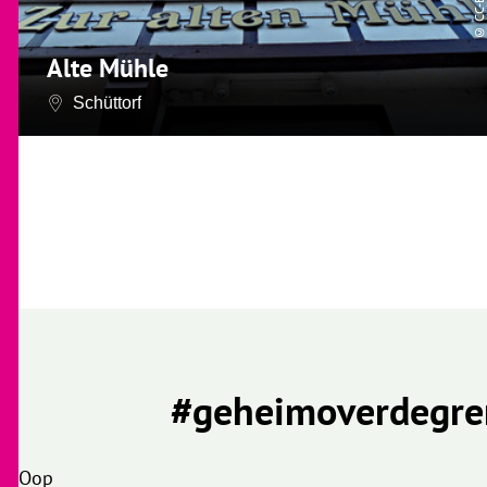
©
Alte Mühle
Schüttorf
#geheimoverdegre
Oop