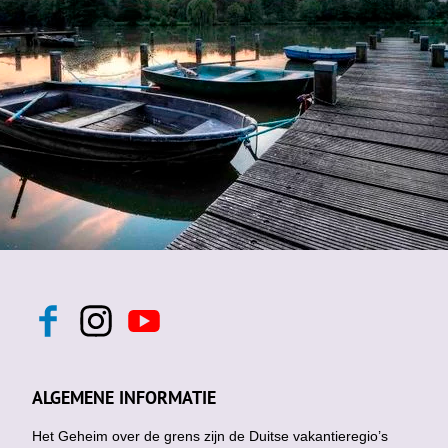
F
I
Y
a
n
o
c
s
u
e
t
t
b
a
u
ALGEMENE INFORMATIE
o
g
b
o
r
e
k
Het Geheim over de grens zijn de Duitse vakantieregio’s
a