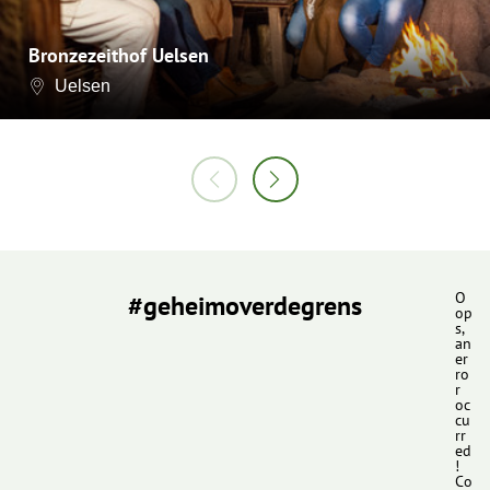
Bronzezeithof Uelsen
Uelsen
#geheimoverdegrens
O
op
s,
an
er
ro
r
oc
cu
rr
ed
!
Co