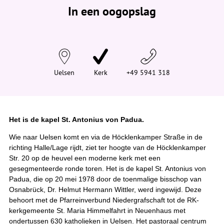
e
In een oogopslag
v
i
n
d
t
j
e
h
i
Uelsen
Kerk
+49 5941 318
e
r
:
Het is de kapel St. Antonius von Padua.
Wie naar Uelsen komt en via de Höcklenkamper Straße in de
richting Halle/Lage rijdt, ziet ter hoogte van de Höcklenkamper
Str. 20 op de heuvel een moderne kerk met een
gesegmenteerde ronde toren. Het is de kapel St. Antonius von
Padua, die op 20 mei 1978 door de toenmalige bisschop van
Osnabrück, Dr. Helmut Hermann Wittler, werd ingewijd. Deze
behoort met de Pfarreinverbund Niedergrafschaft tot de RK-
kerkgemeente St. Maria Himmelfahrt in Neuenhaus met
ondertussen 630 katholieken in Uelsen. Het pastoraal centrum