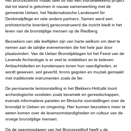
Het Bronzezeithof maakt deel uit van een indrukwekkend project
dat tot stand is gekomen in nauwe samenwerking met de
gemeente Uelsen, het Nedersaksische Landesamt für
Denkmalpflege en vele andere partners. Samen werd een
prehistorische boerderij gereconstrueerd die inzicht biedt in het
leven van de bronstijdige mensen op de Riedberg.
Bezoekers van alle leeftijden zijn van harte welkom om deel te
nemen aan de talrijke evenementen die het hele jaar door
plaatsvinden. Van de Uelser Bronstijddagen tot het Feest van de
Levende Archeologie is er veel te ontdekken en te beleven.
Ambachtslieden en kunstenaars tonen hun vaardigheden, er
wordt geweven, wol geverfd, brons gegoten en muziek gemaakt
met traditionele instrumenten zoals de lier.
De permanente tentoonstelling in het Blekkers-Hofcafé toont
archeologische vondsten zoals keramiek en gereedschappen,
evenals informatieve panelen en filmische voorstellingen over de
bronstijd in Uelsen en omgeving. Hier kunnen bezoekers meer te
weten komen over de levensomstandigheden en cultuur van de
vroege bronstijdige mensen.
Op de openingsdagen van het Bronzezeithof heeft u de