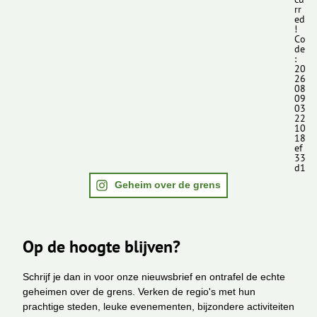
rr
ed
!
Co
de
:
20
26
08
09
03
22
10
18
ef
33
d1
Geheim over de grens
Op de hoogte blijven?
Schrijf je dan in voor onze nieuwsbrief en ontrafel de echte
geheimen over de grens. Verken de regio's met hun
prachtige steden, leuke evenementen, bijzondere activiteiten