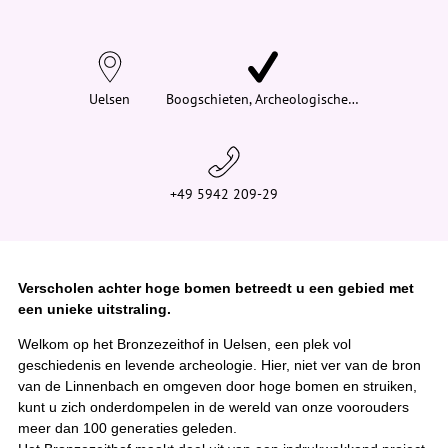
d
t
j
e
h
i
Uelsen
Boogschieten, Archeologische…
e
r
:
+49 5942 209-29
Verscholen achter hoge bomen betreedt u een gebied met
een unieke uitstraling.
Welkom op het Bronzezeithof in Uelsen, een plek vol
geschiedenis en levende archeologie. Hier, niet ver van de bron
van de Linnenbach en omgeven door hoge bomen en struiken,
kunt u zich onderdompelen in de wereld van onze voorouders
meer dan 100 generaties geleden.