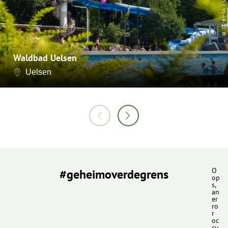
CC-BY-SA
©
Waldbad Uelsen
Uelsen
#geheimoverdegrens
O
op
s,
an
er
ro
r
oc
cu