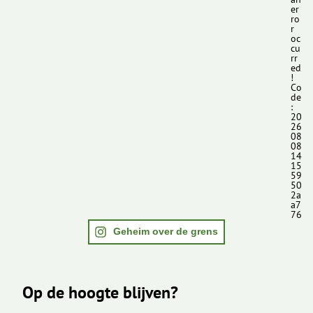
er
ro
r
oc
cu
rr
ed
!
Co
de
:
20
26
08
08
14
15
59
50
2a
a7
76
Geheim over de grens
Op de hoogte blijven?