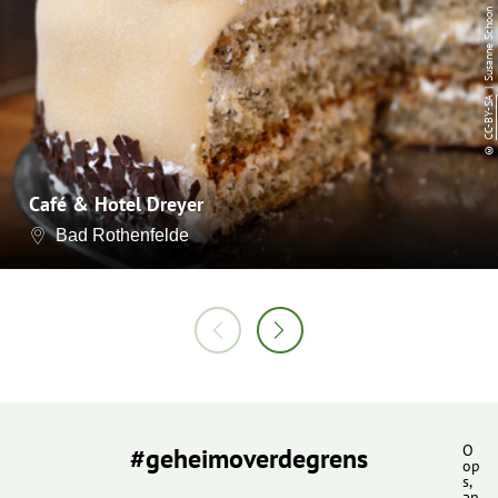
| Susanne Schoon
CC-BY-SA
©
Café & Hotel Dreyer
Bad Rothenfelde
#geheimoverdegrens
O
op
s,
an