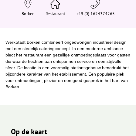
e
h
i
Borken
Restaurant
+49 (0) 1624374265
e
r
:
WerkStadt Borken combineert ongedwongen industrieel design
met een stedelijk cateringconcept. In een moderne ambiance
biedt het restaurant een gezellige ontmoetingsplaats voor gasten
die waarde hechten aan ontspannen service en een stijlvolle
sfeer. De locatie in een voormalig stationsgebouw benadrukt het
bijzondere karakter van het etablissement. Een populaire plek
voor ontmoetingen, plezier en een goed gesprek in het hart van
Borken.
Op de kaart