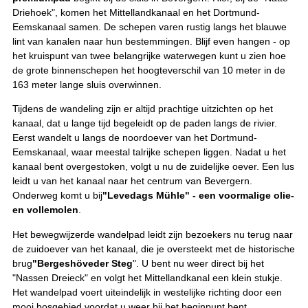
Driehoek", komen het Mittellandkanaal en het Dortmund-
Eemskanaal samen. De schepen varen rustig langs het blauwe
lint van kanalen naar hun bestemmingen. Blijf even hangen - op
het kruispunt van twee belangrijke waterwegen kunt u zien hoe
de grote binnenschepen het hoogteverschil van 10 meter in de
163 meter lange sluis overwinnen.
Tijdens de wandeling zijn er altijd prachtige uitzichten op het
kanaal, dat u lange tijd begeleidt op de paden langs de rivier.
Eerst wandelt u langs de noordoever van het Dortmund-
Eemskanaal, waar meestal talrijke schepen liggen. Nadat u het
kanaal bent overgestoken, volgt u nu de zuidelijke oever. Een lus
leidt u van het kanaal naar het centrum van Bevergern.
Onderweg komt u bij
"Levedags Mühle" - een voormalige olie-
en vollemolen
.
Het bewegwijzerde wandelpad leidt zijn bezoekers nu terug naar
de zuidoever van het kanaal, die je oversteekt met de historische
brug
"Bergeshöveder Steg
". U bent nu weer direct bij het
"Nassen Dreieck" en volgt het Mittellandkanal een klein stukje.
Het wandelpad voert uiteindelijk in westelijke richting door een
mooi bosgebied voordat u weer bij het beginpunt bent.