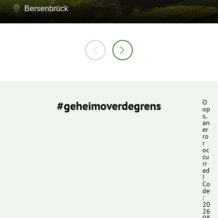
Bersenbrück
#geheimoverdegrens
O
op
s,
an
er
ro
r
oc
cu
rr
ed
!
Co
de
:
20
26