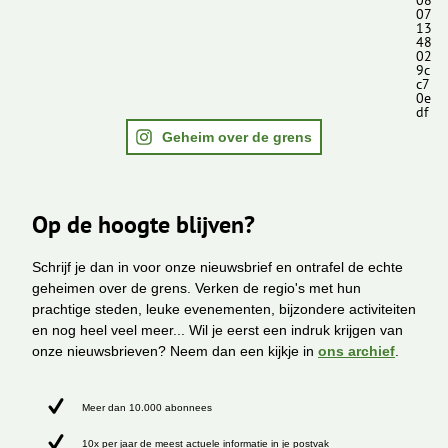
08
07
13
48
02
9c
c7
0e
df
Geheim over de grens
Op de hoogte blijven?
Schrijf je dan in voor onze nieuwsbrief en ontrafel de echte
geheimen over de grens. Verken de regio's met hun
prachtige steden, leuke evenementen, bijzondere activiteiten
en nog heel veel meer... Wil je eerst een indruk krijgen van
onze nieuwsbrieven? Neem dan een kijkje in
ons archief
.
Meer dan 10.000 abonnees
10x per jaar de meest actuele informatie in je postvak