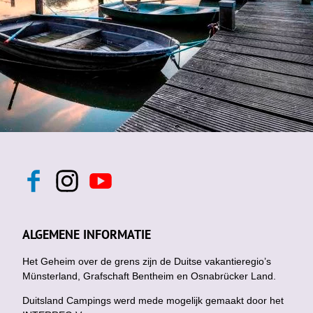
F
I
Y
a
n
o
c
s
u
e
t
t
b
a
u
ALGEMENE INFORMATIE
o
g
b
o
r
e
k
Het Geheim over de grens zijn de Duitse vakantieregio’s
a
m
Münsterland, Grafschaft Bentheim en Osnabrücker Land.
Duitsland Campings werd mede mogelijk gemaakt door het