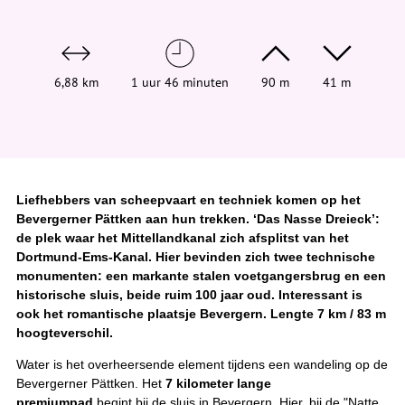
d
t
j
e
h
i
6,88 km
1 uur 46 minuten
90 m
41 m
e
r
:
Liefhebbers van scheepvaart en techniek komen op het
Bevergerner Pättken aan hun trekken. ‘Das Nasse Dreieck’:
de plek waar het Mittellandkanal zich afsplitst van het
Dortmund-Ems-Kanal. Hier bevinden zich twee technische
monumenten: een markante stalen voetgangersbrug en een
historische sluis, beide ruim 100 jaar oud. Interessant is
ook het romantische plaatsje Bevergern. Lengte 7 km / 83 m
hoogteverschil.
Water is het overheersende element tijdens een wandeling op de
Bevergerner Pättken. Het
7 kilometer lange
premiumpad
begint bij de sluis in Bevergern. Hier, bij de "Natte