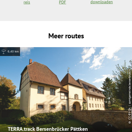
downloaden
reis
PDF
Meer routes
6,40 km
| samtgemeinde.bersenbrueck
CC-BY-SA
©
TERRA.track Bersenbrücker Pättken