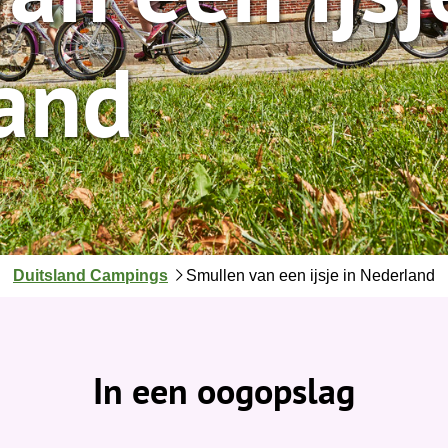
land
J
Duitsland Campings
Smullen van een ijsje in Nederland
e
b
e
v
In een oogopslag
i
n
d