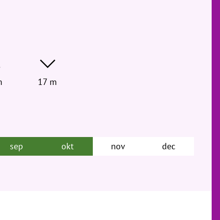
m
17 m
sep
okt
nov
dec