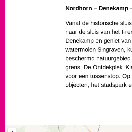
Nordhorn – Denekamp –
Vanaf de historische slu
naar de sluis van het Fre
Denekamp en geniet van ee
watermolen Singraven, k
beschermd natuurgebied S
grens. De Ontdekplek ‘Kle
voor een tussenstop. Op 
objecten, het stadspark e