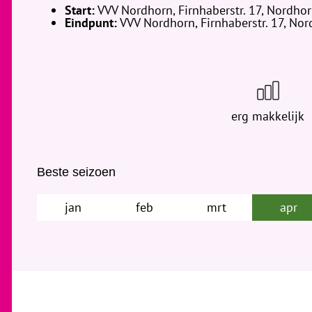
Start:
VVV Nordhorn, Firnhaberstr. 17, Nordho
Eindpunt:
VVV Nordhorn, Firnhaberstr. 17, No
erg makkelijk
Beste seizoen
jan
feb
mrt
apr