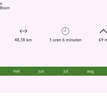
rn
t
rdhorn
j
e
h
i
e
r
48,38 km
3 uren 6 minuten
69 
:
mei
jun
jul
aug