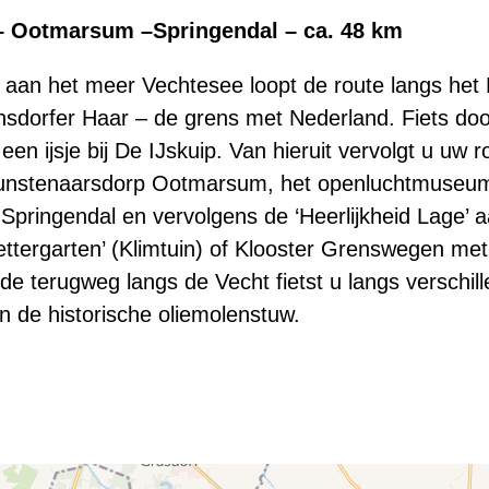
 Ootmarsum –Springendal – ca. 48 km
is aan het meer Vechtesee loopt de route langs he
nsdorfer Haar – de grens met Nederland. Fiets doo
n ijsje bij De IJskuip. Van hieruit vervolgt u uw r
unstenaarsdorp Ootmarsum, het openluchtmuseum 
pringendal en vervolgens de ‘Heerlijkheid Lage’ a
ttergarten’ (Klimtuin) of Klooster Grenswegen met 
de terugweg langs de Vecht fietst u langs verschi
n de historische oliemolenstuw.