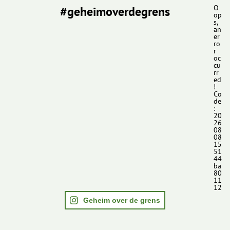
#geheimoverdegrens
O
op
s,
an
er
ro
r
oc
cu
rr
ed
!
Co
de
:
20
26
08
08
15
51
44
ba
80
11
12
Geheim over de grens