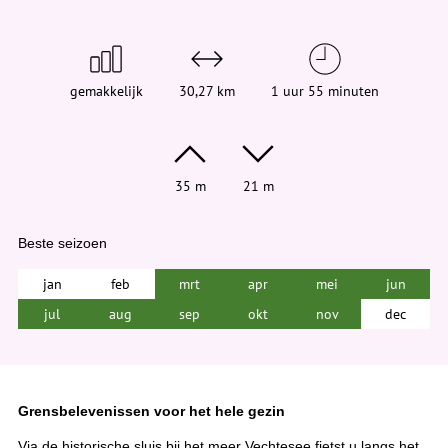
d
t
j
e
h
i
gemakkelijk
30,27 km
1 uur 55 minuten
e
r
:
35 m
21 m
Beste seizoen
jan
feb
mrt
apr
mei
jun
jul
aug
sep
okt
nov
dec
Grensbelevenissen voor het hele gezin
Via de historische sluis bij het meer Vechtesee fietst u langs het