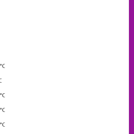
 °C
C
 °C
 °C
 °C