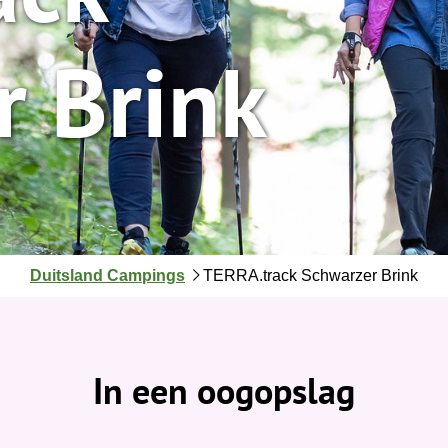
r Brink
J
Duitsland Campings
TERRA.track Schwarzer Brink
e
b
e
v
In een oogopslag
i
n
d