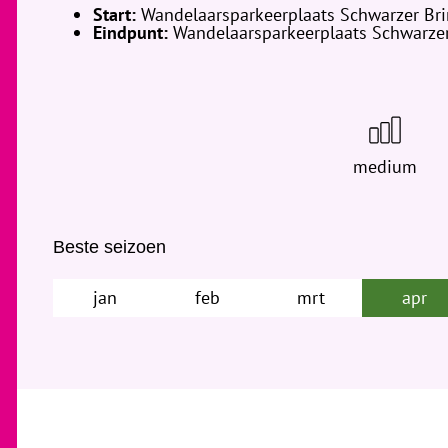
Start:
Wandelaarsparkeerplaats Schwarzer Bri
Eindpunt:
Wandelaarsparkeerplaats Schwarzer
medium
Beste seizoen
jan
feb
mrt
apr