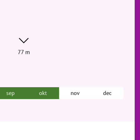
77 m
sep
okt
nov
dec