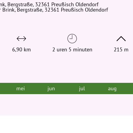
nk, Bergstraße, 32361 Preußisch Oldendorf
t
 Brink, Bergstraße, 32361 Preußisch Oldendorf
j
e
h
i
e
r
6,90 km
2 uren 5 minuten
215 m
:
mei
jun
jul
aug