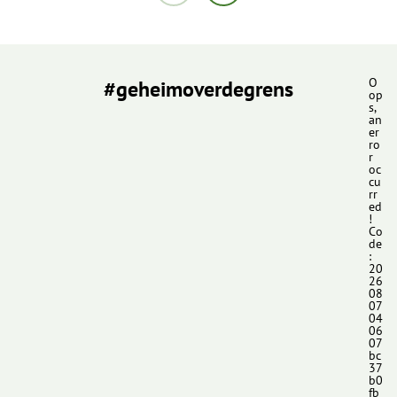
#geheimoverdegrens
O
op
s,
an
er
ro
r
oc
cu
rr
ed
!
Co
de
:
20
26
08
07
04
06
07
bc
37
b0
fb