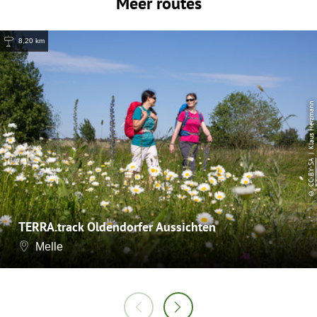
Meer routes
8,20 km
| Klaus Herzmann
CC-BY-SA
©
TERRA.track Oldendorfer Aussichten
Melle