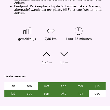
e
Ankum
h
Eindpunt:
Parkeerplaats bij de St. Lambertuskerk, Merzen;
alternatief wandelparkeerplaats bij Forsthaus Westerholte,
i
Ankum
e
r
:
gemakkelijk
7,80 km
1 uur 58 minuten
132 m
88 m
Beste seizoen
jan
feb
mrt
apr
mei
jun
jul
aug
sep
okt
nov
dec