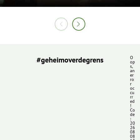
#geheimoverdegrens
O
op
s,
an
er
ro
r
oc
cu
rr
ed
!
Co
de
:
20
26
08
08