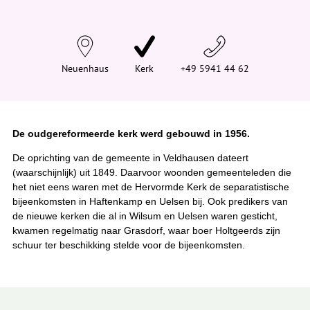
d
t
j
e
h
i
Neuenhaus
Kerk
+49 5941 44 62
e
r
:
De oudgereformeerde kerk werd gebouwd in 1956.
De oprichting van de gemeente in Veldhausen dateert
(waarschijnlijk) uit 1849. Daarvoor woonden gemeenteleden die
het niet eens waren met de Hervormde Kerk de separatistische
bijeenkomsten in Haftenkamp en Uelsen bij. Ook predikers van
de nieuwe kerken die al in Wilsum en Uelsen waren gesticht,
kwamen regelmatig naar Grasdorf, waar boer Holtgeerds zijn
schuur ter beschikking stelde voor de bijeenkomsten.