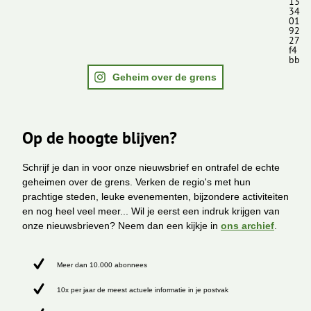
13
34
01
92
27
f4
bb
Geheim over de grens
Op de hoogte blijven?
Schrijf je dan in voor onze nieuwsbrief en ontrafel de echte
geheimen over de grens. Verken de regio's met hun
prachtige steden, leuke evenementen, bijzondere activiteiten
en nog heel veel meer... Wil je eerst een indruk krijgen van
onze nieuwsbrieven? Neem dan een kijkje in
ons archief
.
Meer dan 10.000 abonnees
10x per jaar de meest actuele informatie in je postvak