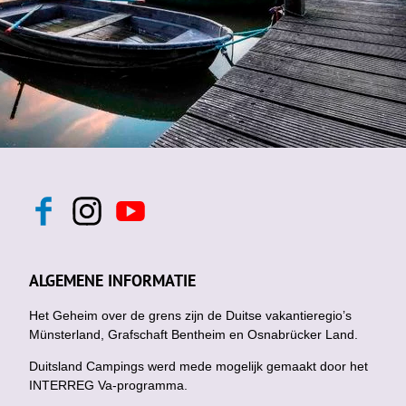
F
I
Y
a
n
o
c
s
u
e
t
t
b
a
u
ALGEMENE INFORMATIE
o
g
b
o
r
e
k
Het Geheim over de grens zijn de Duitse vakantieregio’s
a
m
Münsterland, Grafschaft Bentheim en Osnabrücker Land.
Duitsland Campings werd mede mogelijk gemaakt door het
INTERREG Va-programma.