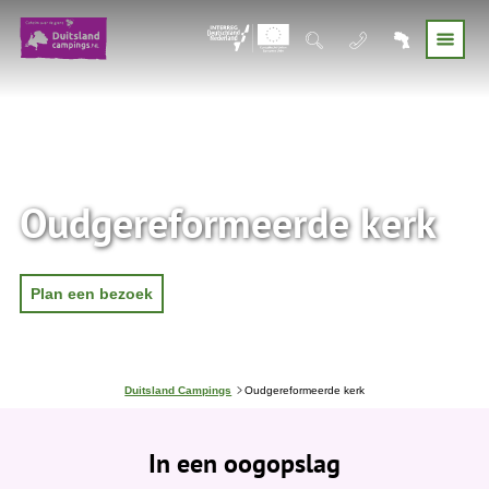
Oudgereformeerde kerk
Plan een bezoek
J
Duitsland Campings
Oudgereformeerde kerk
e
b
e
In een oogopslag
v
i
n