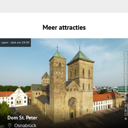
Meer attracties
open - sluit om 19:00
| Tourismusgesellschaft Osnabrücker Land
CC-BY-SA
Dom St. Peter
©
Osnabrück