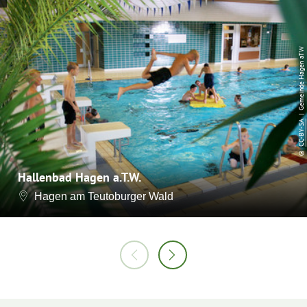
| Gemeinde Hagen aTW
CC-BY-SA
©
Hallenbad Hagen a.T.W.
Hagen am Teutoburger Wald