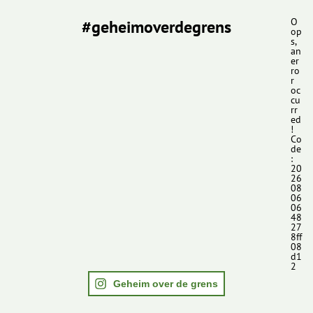
#geheimoverdegrens
O
op
s,
an
er
ro
r
oc
cu
rr
ed
!
Co
de
:
20
26
08
06
06
48
27
8ff
08
d1
2
Geheim over de grens