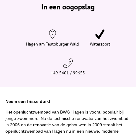
e
In een oogopslag
v
i
n
d
t
j
e
h
i
Hagen am Teutoburger Wald
Watersport
e
r
:
+49 5401 / 99655
Neem een frisse duik!
Het openluchtzwembad van BWG Hagen is vooral populair bij
jonge zwemmers. Na de technische renovatie van het zwembad
in 2006 en de renovatie van de gebouwen in 2009 straalt het
openluchtzwembad van Hagen nu in een nieuwe, moderne