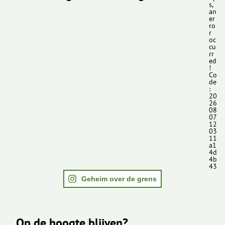
s,
an
er
ro
r
oc
cu
rr
ed
!
Co
de
:
20
26
08
07
12
03
11
a1
4d
4b
43
Geheim over de grens
Op de hoogte blijven?