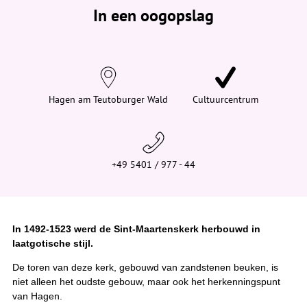
e
In een oogopslag
v
i
n
d
t
j
e
h
i
Hagen am Teutoburger Wald
Cultuurcentrum
e
r
:
+49 5401 / 977 - 44
In 1492-1523 werd de Sint-Maartenskerk herbouwd in
laatgotische stijl.
De toren van deze kerk, gebouwd van zandstenen beuken, is
niet alleen het oudste gebouw, maar ook het herkenningspunt
van Hagen.