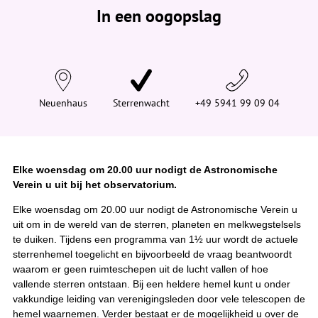
e
In een oogopslag
v
i
n
d
t
j
e
h
i
Neuenhaus
Sterrenwacht
+49 5941 99 09 04
e
r
:
Elke woensdag om 20.00 uur nodigt de Astronomische
Verein u uit bij het observatorium.
Elke woensdag om 20.00 uur nodigt de Astronomische Verein u
uit om in de wereld van de sterren, planeten en melkwegstelsels
te duiken. Tijdens een programma van 1½ uur wordt de actuele
sterrenhemel toegelicht en bijvoorbeeld de vraag beantwoordt
waarom er geen ruimteschepen uit de lucht vallen of hoe
vallende sterren ontstaan. Bij een heldere hemel kunt u onder
vakkundige leiding van verenigingsleden door vele telescopen de
hemel waarnemen. Verder bestaat er de mogelijkheid u over de