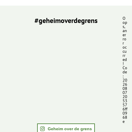
#geheimoverdegrens
O
op
s,
an
er
ro
r
oc
cu
rr
ed
!
Co
de
:
20
26
08
07
20
53
57
6ff
09
68
e
Geheim over de grens