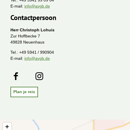
Tel.:
+49 5941 99 09 04
E-mail:
info@avgb.de
Contactpersoon
Herr Christoph Lohuis
Zur Hoffbecke 7
49828 Neuenhaus
Tel.:
+49 5941 / 990904
E-mail:
info@avgb.de
F
I
a
n
c
s
e
t
Plan je reis
b
a
o
g
o
r
k
a
m