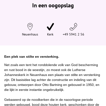
e
In een oogopslag
v
i
n
d
t
j
e
h
i
Neuenhaus
Kerk
+49 5941 2 56
e
r
:
Een plek van stilte en versterking.
Net zoals een tent het ronddolende volk van God bescherming
en rust bood in de woestijn, zo moest ook de Lutherse
Johanneskerk in Neuenhaus een plaats van stilte en versterking
zijn. Dit basisidee lag achter de constructie en indeling van dit
gebouw, ontworpen door Otto Bartning en gebouwd in 1950, en
die lijkt in eerste instantie ongebruikelijk.
Gebaseerd op de noodkerken die in de naoorlogse periode
werden gebouwd, bood deze houten kerk, geschonken door de