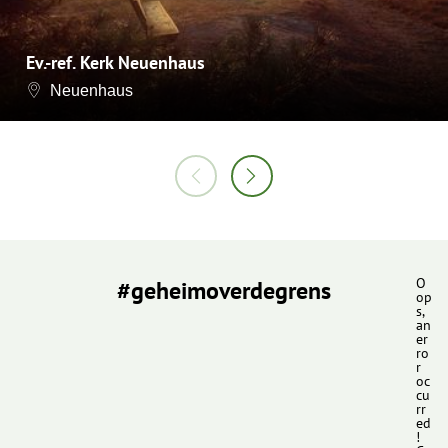
Ev.-ref. Kerk Neuenhaus
Neuenhaus
#geheimoverdegrens
O
op
s,
an
er
ro
r
oc
cu
rr
ed
!