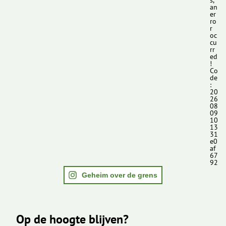
s,
an
er
ro
r
oc
cu
rr
ed
!
Co
de
:
20
26
08
09
10
13
31
e0
af
67
92
Geheim over de grens
Op de hoogte blijven?