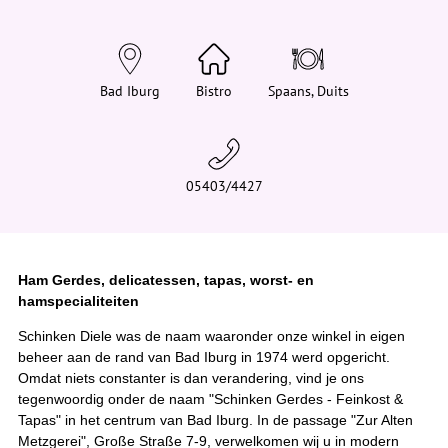
d
t
j
e
h
i
Bad Iburg
Bistro
Spaans, Duits
e
r
:
05403/4427
Ham Gerdes, delicatessen, tapas, worst- en
hamspecialiteiten
Schinken Diele was de naam waaronder onze winkel in eigen
beheer aan de rand van Bad Iburg in 1974 werd opgericht.
Omdat niets constanter is dan verandering, vind je ons
tegenwoordig onder de naam "Schinken Gerdes - Feinkost &
Tapas" in het centrum van Bad Iburg. In de passage "Zur Alten
Metzgerei", Große Straße 7-9, verwelkomen wij u in modern