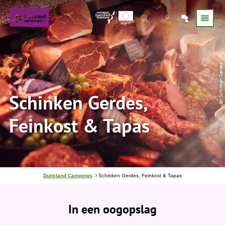
© Schinken Gerdes
Schinken Gerdes,
Feinkost & Tapas
J
Duitsland Campings
Schinken Gerdes, Feinkost & Tapas
e
b
e
In een oogopslag
v
i
n