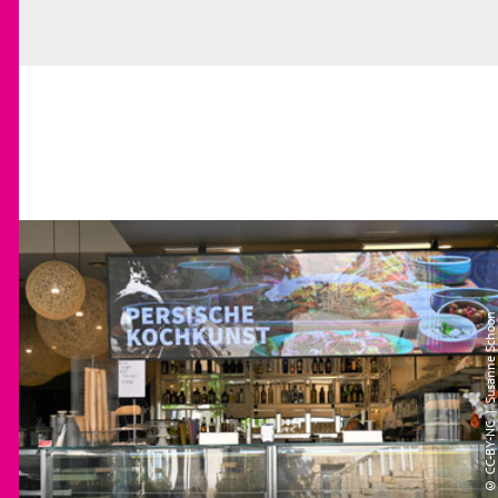
| Susanne Schoon
CC-BY-NC
©