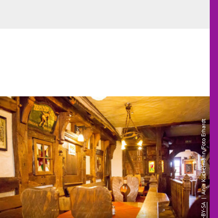
| Anja Kückelmann/Foto Erhardt
CC-BY-SA