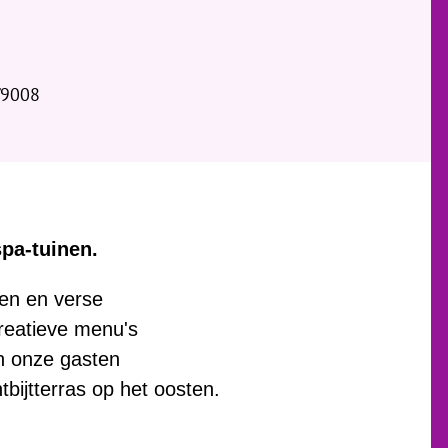
/9008
spa-tuinen.
ten en verse
reatieve menu's
n onze gasten
bijtterras op het oosten.