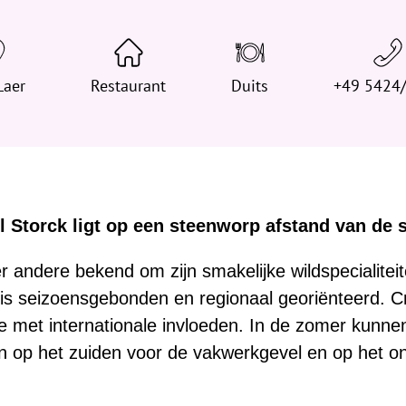
t
j
e
Laer
h
Restaurant
Duits
+49 5424
i
e
r
:
l Storck ligt op een steenworp afstand van de 
r andere bekend om zijn smakelijke wildspecialitei
is seizoensgebonden en regionaal georiënteerd. C
 met internationale invloeden. In de zomer kunne
n op het zuiden voor de vakwerkgevel en op het ont