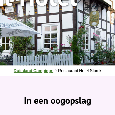
J
Duitsland Campings
Restaurant Hotel Storck
e
b
e
v
In een oogopslag
i
n
d