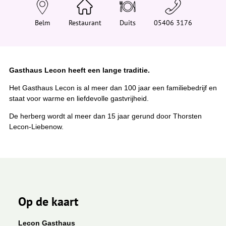
e
h
i
Belm
Restaurant
Duits
05406 3176
e
r
:
Gasthaus Lecon heeft een lange traditie.
Het Gasthaus Lecon is al meer dan 100 jaar een familiebedrijf en
staat voor warme en liefdevolle gastvrijheid.
De herberg wordt al meer dan 15 jaar gerund door Thorsten
Lecon-Liebenow.
Op de kaart
Lecon Gasthaus