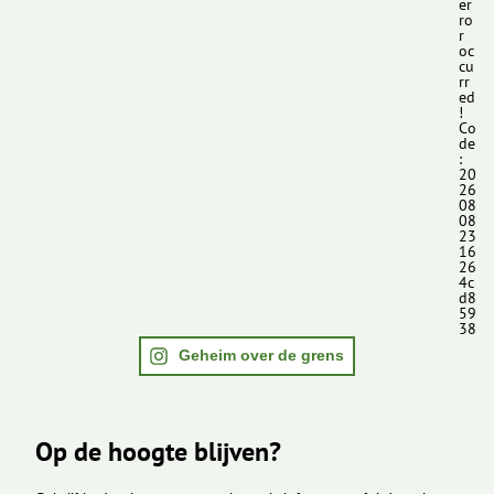
er
ro
r
oc
cu
rr
ed
!
Co
de
:
20
26
08
08
23
16
26
4c
d8
59
38
Geheim over de grens
Op de hoogte blijven?