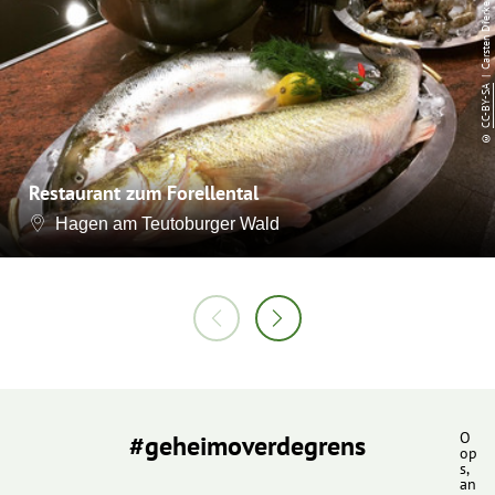
| Carsten Dierker
CC-BY-SA
©
Restaurant zum Forellental
Hagen am Teutoburger Wald
#geheimoverdegrens
O
op
s,
an