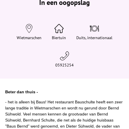
In een oogopslag
v
i
n
d
t
j
e
h
i
Wietmarschen
Biertuin
Duits, internationaal
e
r
:
05925254
Beter dan thuis -
- het is alleen bij Baus! Het restaurant Bauschulte heeft een zeer
lange traditie in Wietmarschen en wordt nu gerund door Bernd
Sühwold. Veel mensen kennen de grootvader van Bernd
Sühwold, Bernhard Schulte, die net als de huidige huisbaas
"Baus Bernd" werd genoemd, en Dieter Sühwold, de vader van