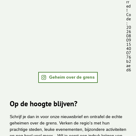
rr
ed
!
Co
de
:
20
26
08
09
15
40
07
76
b2
ae
d6
Geheim over de grens
Op de hoogte blijven?
Schrijf je dan in voor onze nieuwsbrief en ontrafel de echte
geheimen over de grens. Verken de regio's met hun
prachtige steden, leuke evenementen, bijzondere activiteiten
en nog heel veel meer... Wil je eerst een indruk krijgen van