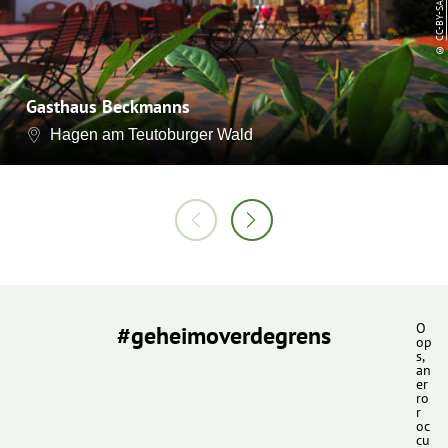
CC-BY-SA
©
Gasthaus Beckmanns
Hagen am Teutoburger Wald
#geheimoverdegrens
O
op
s,
an
er
ro
r
oc
cu