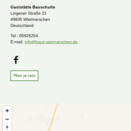
Gaststätte Bauschulte
Lingener Straße 21
49835 Wietmarschen
Deutschland
Tel.:
05925254
E-mail:
info@baus-wietmarschen.de
F
a
c
e
Plan je reis
b
o
o
k