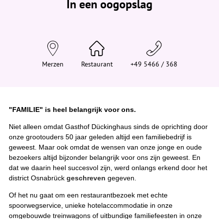
In een oogopslag
v
i
n
d
t
j
e
h
i
Merzen
Restaurant
+49 5466 / 368
e
r
:
"FAMILIE" is heel belangrijk voor ons.
Niet alleen omdat Gasthof Dückinghaus sinds de oprichting door
onze grootouders 50 jaar geleden altijd een familiebedrijf is
geweest. Maar ook omdat de wensen van onze jonge en oude
bezoekers altijd bijzonder belangrijk voor ons zijn geweest. En
dat we daarin heel succesvol zijn, werd onlangs erkend door het
district Osnabrück
geschreven
gegeven.
Of het nu gaat om een restaurantbezoek met echte
spoorwegservice, unieke hotelaccommodatie in onze
omgebouwde treinwagons of uitbundige familiefeesten in onze