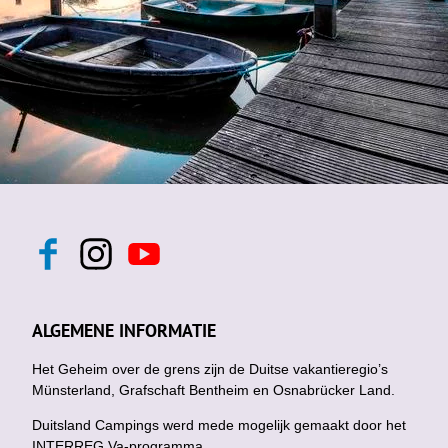
F
I
Y
a
n
o
c
s
u
e
t
t
b
a
u
ALGEMENE INFORMATIE
o
g
b
o
r
e
k
Het Geheim over de grens zijn de Duitse vakantieregio’s
a
m
Münsterland, Grafschaft Bentheim en Osnabrücker Land.
Duitsland Campings werd mede mogelijk gemaakt door het
INTERREG Va-programma.