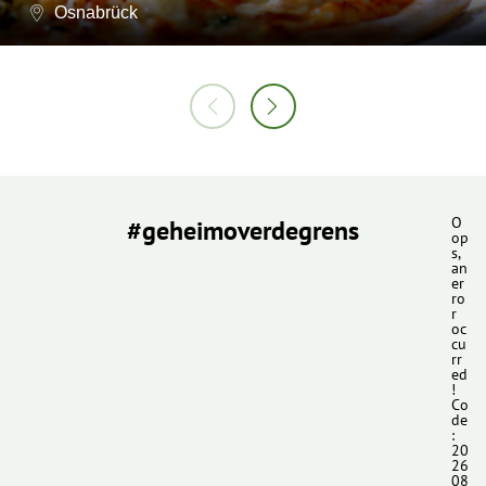
Osnabrück
#geheimoverdegrens
O
op
s,
an
er
ro
r
oc
cu
rr
ed
!
Co
de
:
20
26
08