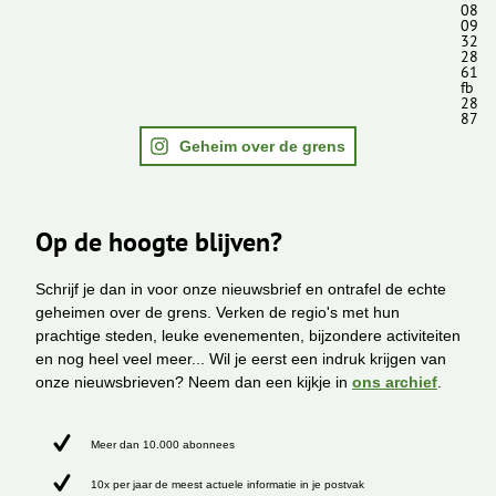
08
09
32
28
61
fb
28
87
Geheim over de grens
Op de hoogte blijven?
Schrijf je dan in voor onze nieuwsbrief en ontrafel de echte
geheimen over de grens. Verken de regio's met hun
prachtige steden, leuke evenementen, bijzondere activiteiten
en nog heel veel meer... Wil je eerst een indruk krijgen van
onze nieuwsbrieven? Neem dan een kijkje in
ons archief
.
Meer dan 10.000 abonnees
10x per jaar de meest actuele informatie in je postvak