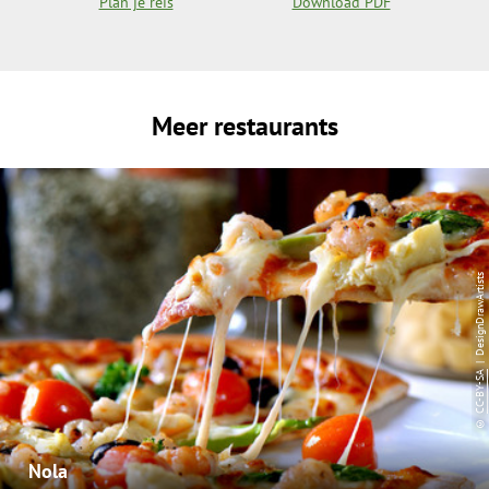
Plan je reis
Download PDF
Meer restaurants
| DesignDrawArtists
CC-BY-SA
©
Nola