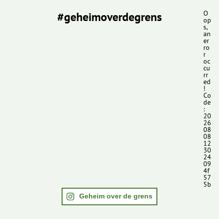
#geheimoverdegrens
O
op
s,
an
er
ro
r
oc
cu
rr
ed
!
Co
de
:
20
26
08
08
12
30
24
09
4f
57
5b
Geheim over de grens