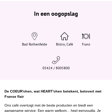
e
b
e
In een oogopslag
v
i
n
d
t
j
e
h
i
Bad Rothenfelde
Bistro, Café
Frans
e
r
:
05424 / 8005800
De COEUR'chen, wat HEART'chen betekent, betovert met
Franse flair
Ons café overtuigt met de beste producten en biedt een
aangename service. Een warm welkom... heel eenvoudig. Je