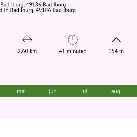
 Bad Iburg, 49186 Bad Iburg
t
d in Bad Iburg, 49186 Bad Iburg
j
e
h
i
e
r
2,60 km
41 minuten
154 m
:
mei
jun
jul
aug