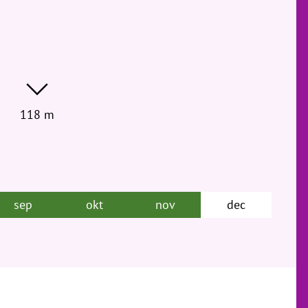
118 m
sep
okt
nov
dec