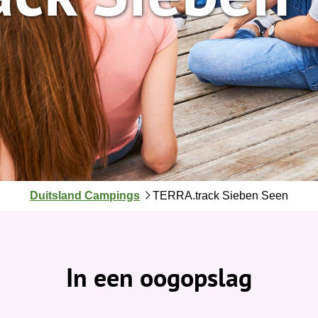
J
Duitsland Campings
TERRA.track Sieben Seen
e
b
e
v
In een oogopslag
i
n
d