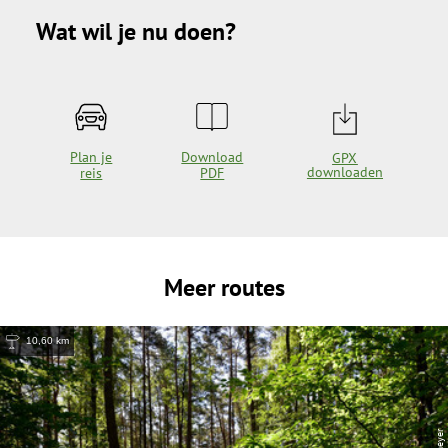
Wat wil je nu doen?
Plan je
Download
GPX
downloaden
reis
PDF
Meer routes
10,60 km