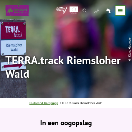
© Klaus Herzmann
TERRA.track Riemsloher
Wald
J
Duitsland Campings
TERRA.track Riemsloher Wald
e
b
e
In een oogopslag
v
i
n