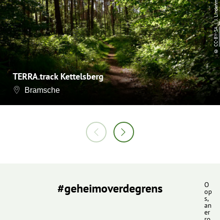
| J. Lindenmeyer
CC-BY-SA
©
TERRA.track Kettelsberg
Bramsche
#geheimoverdegrens
O
op
s,
an
er
ro