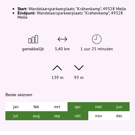
d
t
Start:
Wandelaarsparkeerplaats "Krähenkamp", 49328 Melle
j
Eindpunt:
Wandelaarsparkeerplaats "Krähenkamp", 49328
e
Melle
h
i
e
r
:
gemakkelijk
5,40 km
1 uur 25 minuten
139 m
93 m
Beste seizoen
jan
feb
mrt
apr
mei
jun
jul
aug
sep
okt
nov
dec