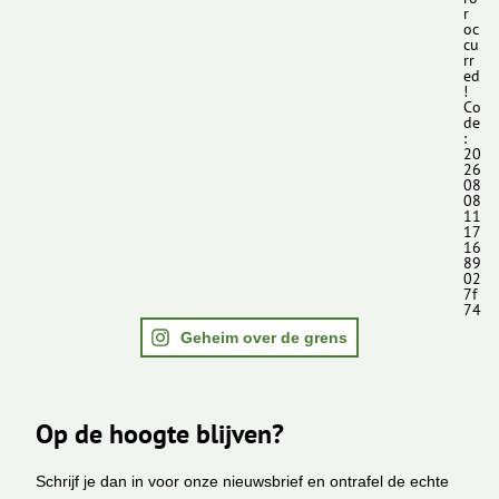
r
oc
cu
rr
ed
!
Co
de
:
20
26
08
08
11
17
16
89
02
7f
74
Geheim over de grens
Op de hoogte blijven?
Schrijf je dan in voor onze nieuwsbrief en ontrafel de echte