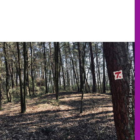
© CC-BY-SA | Anja Hehmann