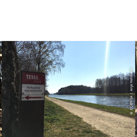
© CC-BY-SA | Anja Hehmann