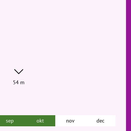
54 m
sep
okt
nov
dec