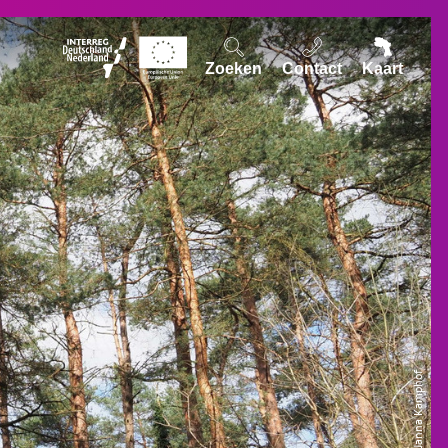
Zoeken
Contact
Kaart
© Janna Kamphof