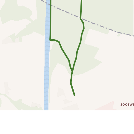
2 km
0 km
4 km