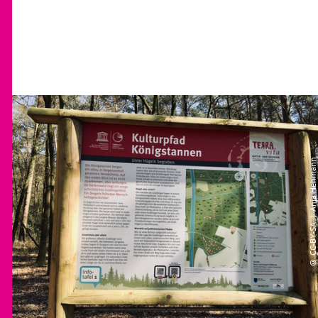
© CC-BY-SA | Anja Hehmann