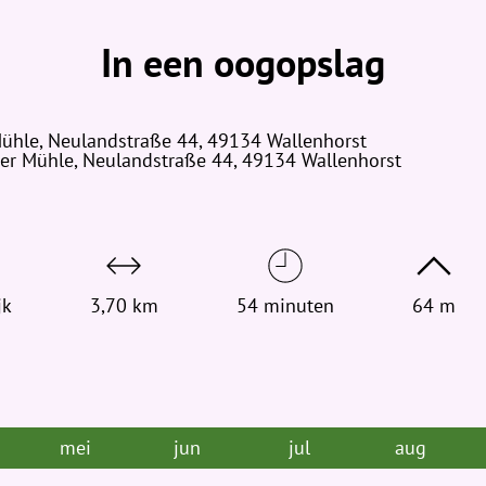
e
v
In een oogopslag
i
n
d
Mühle, Neulandstraße 44, 49134 Wallenhorst
t
er Mühle, Neulandstraße 44, 49134 Wallenhorst
j
e
h
i
e
jk
r
3,70 km
54 minuten
64 m
:
mei
jun
jul
aug