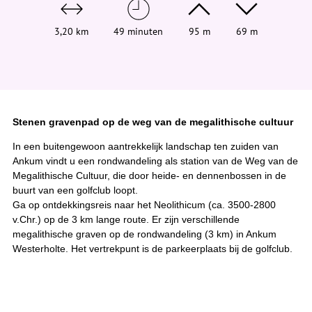
e
h
i
3,20 km
49 minuten
95 m
69 m
e
r
:
Stenen gravenpad op de weg van de megalithische cultuur
In een buitengewoon aantrekkelijk landschap ten zuiden van
Ankum vindt u een rondwandeling als station van de Weg van de
Megalithische Cultuur, die door heide- en dennenbossen in de
buurt van een golfclub loopt.
Ga op ontdekkingsreis naar het Neolithicum (ca. 3500-2800
v.Chr.) op de 3 km lange route. Er zijn verschillende
megalithische graven op de rondwandeling (3 km) in Ankum
Westerholte. Het vertrekpunt is de parkeerplaats bij de golfclub.