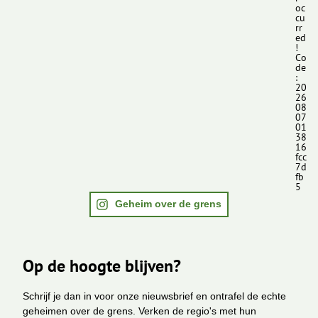
oc
cu
rr
ed
!
Co
de
:
20
26
08
07
01
38
16
fcc
7d
fb
5
Geheim over de grens
Op de hoogte blijven?
Schrijf je dan in voor onze nieuwsbrief en ontrafel de echte
geheimen over de grens. Verken de regio's met hun