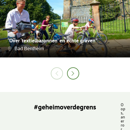
“Over ‘textielbaronnen’ en echte graven”
Bad Bentheim
#geheimoverdegrens
O
op
s,
an
er
ro
r