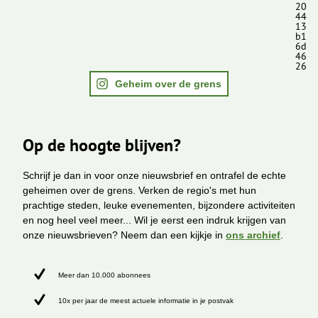
20
44
13
b1
6d
46
26
Geheim over de grens
Op de hoogte blijven?
Schrijf je dan in voor onze nieuwsbrief en ontrafel de echte
geheimen over de grens. Verken de regio's met hun
prachtige steden, leuke evenementen, bijzondere activiteiten
en nog heel veel meer... Wil je eerst een indruk krijgen van
onze nieuwsbrieven? Neem dan een kijkje in
ons archief
.
Meer dan 10.000 abonnees
10x per jaar de meest actuele informatie in je postvak