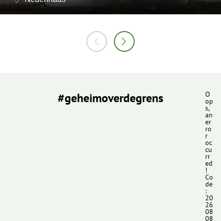
#geheimoverdegrens
O
op
s,
an
er
ro
r
oc
cu
rr
ed
!
Co
de
:
20
26
08
08