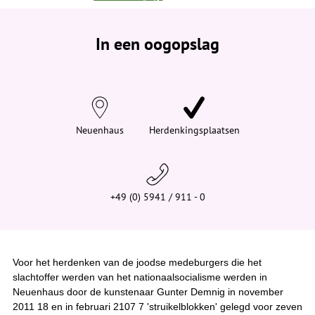
e
b
e
In een oogopslag
v
i
n
d
t
j
e
h
i
Neuenhaus
Herdenkingsplaatsen
e
r
:
+49 (0) 5941 / 911 - 0
Voor het herdenken van de joodse medeburgers die het
slachtoffer werden van het nationaalsocialisme werden in
Neuenhaus door de kunstenaar Gunter Demnig in november
2011 18 en in februari 2107 7 'struikelblokken' gelegd voor zeven