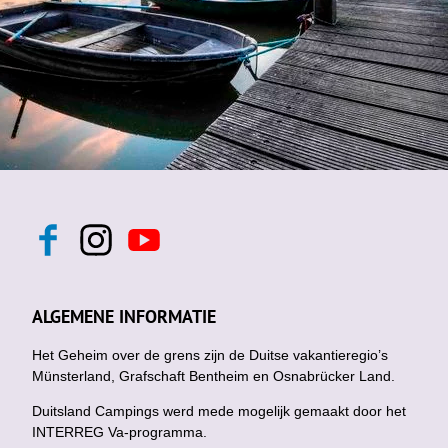
F
I
Y
a
n
o
c
s
u
e
t
t
b
a
u
ALGEMENE INFORMATIE
o
g
b
o
r
e
k
Het Geheim over de grens zijn de Duitse vakantieregio’s
a
m
Münsterland, Grafschaft Bentheim en Osnabrücker Land.
Duitsland Campings werd mede mogelijk gemaakt door het
INTERREG Va-programma.