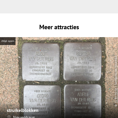
Meer attracties
Altijd open
| Samtgemeinde Neuenhaus
CC-BY-NC-SA
©
struikelblokken
Neuenhaus