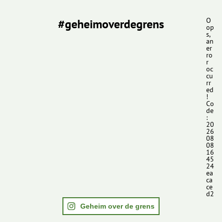
#geheimoverdegrens
O
op
s,
an
er
ro
r
oc
cu
rr
ed
!
Co
de
:
20
26
08
08
16
45
24
ea
ca
ce
d2
Geheim over de grens