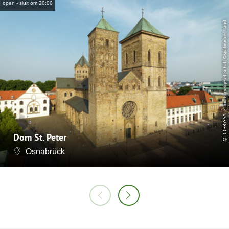
open - sluit om 20:00
| Tourismusgesellschaft Osnabrücker Land
CC-BY-SA
Dom St. Peter
©
Osnabrück