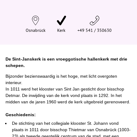
d
t
j
e
h
i
Osnabrück
Kerk
+49 541 / 350630
e
r
:
De Sint-Janskerk is een vroeggotische hallenkerk met drie
schepen.
Bijzonder bezienswaardig is het hoge, met licht overgoten
interieur.
In 1011 werd het klooster van Sint Jan gesticht door bisschop
Detmar. De inwijding van de kerk vond plaats in 1292. In het
midden van de jaren 1960 werd de kerk uitgebreid gerenoveerd.
Geschiedenis:
De stichting van het collegiale klooster St. Johann vond
plaats in 1011 door bisschop Thietmar van Osnabrück (1003-
23) als tweede geestelijk centrum van de stad, met een