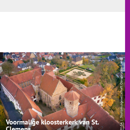
| Tourismusgesellschaft Osnabrücker Land
Voormalige kloosterkerk van St.
CC-BY-SA
Clemens