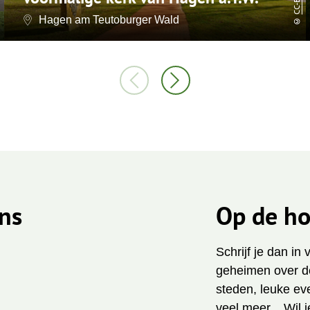
Hagen am Teutoburger Wald
©
ns
Op de ho
Schrijf je dan in
geheimen over de
steden, leuke ev
veel meer... Wil 