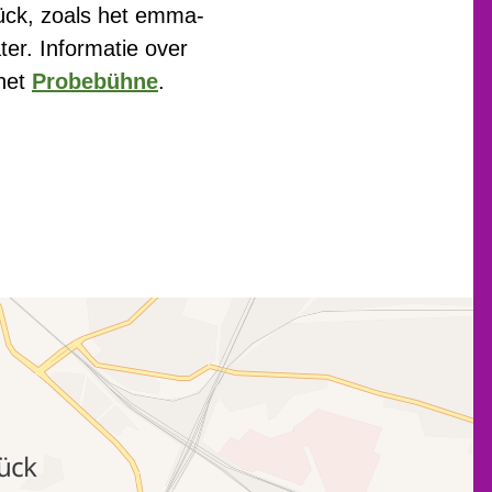
rück, zoals het emma-
er. Informatie over
 het
Probebühne
.