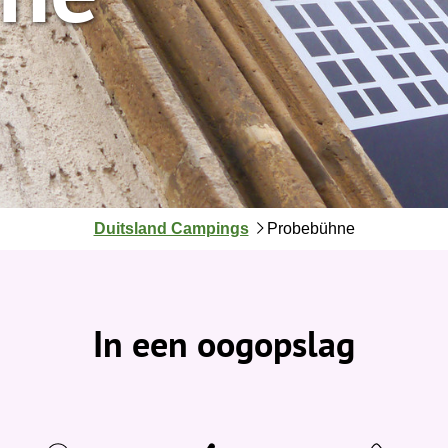
J
Duitsland Campings
Probebühne
e
b
e
v
In een oogopslag
i
n
d
t
j