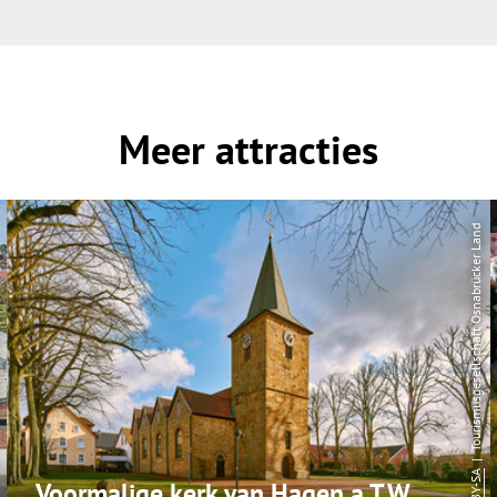
Meer attracties
| Tourismusgesellschaft Osnabrücker Land
CC-BY-SA
Voormalige kerk van Hagen a.T.W.