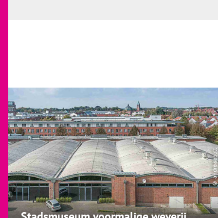
© andre sobott
Stadsmuseum voormalige weverij