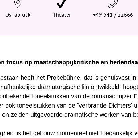
e
Osnabrück
h
Theater
+49 541 / 22666
i
e
r
:
n focus op maatschappijkritische en hedendaa
 bestaan heeft het Probebühne, dat is gehuisvest i
fhankelijke dramaturgische lijn ontwikkeld: hoo
e onbekende toneelstukken van de romanschrijver 
er ook toneelstukken van de 'Verbrande Dichters' u
ijd en zelden uitgevoerde dramatische werken van 
gheid is het gebouw momenteel niet toegankelijk v