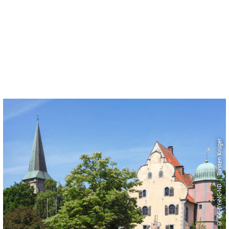
© CC-BY-NC-ND | Torsten Krüger