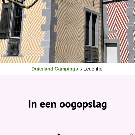
J
Duitsland Campings
Ledenhof
e
b
e
v
In een oogopslag
i
n
d
t
j