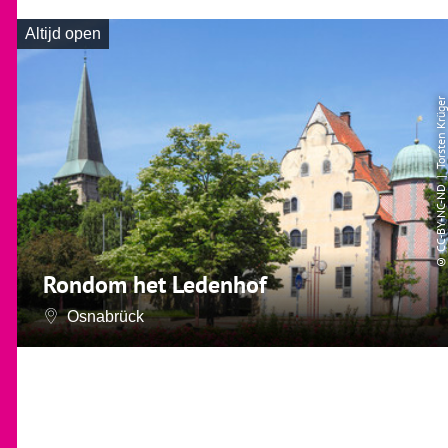
Altijd open
| Torsten Krüger
CC-BY-NC-ND
©
Rondom het Ledenhof
Osnabrück