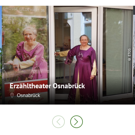
© ETOS
Erzähltheater Osnabrück
Osnabrück