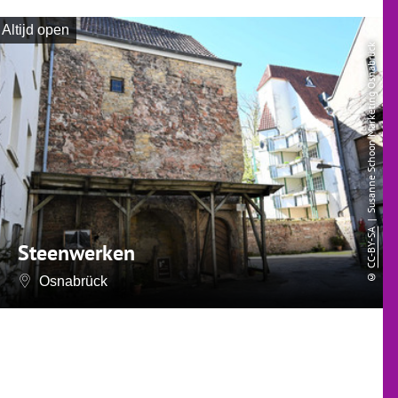
Altijd open
| Susanne Schoon Marketing Osnabrück
CC-BY-SA
Steenwerken
©
Osnabrück