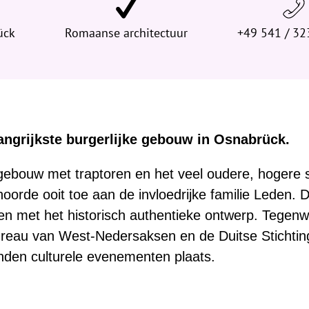
e
ück
Romaanse architectuur
h
+49 541 / 32
i
e
r
:
angrijkste burgerlijke gebouw in Osnabrück.
dgebouw met traptoren en het veel oudere, hogere
oorde ooit toe aan de invloedrijke familie Leden. 
en met het historisch authentieke ontwerp. Tegenw
bureau van West-Nedersaksen en de Duitse Stichti
nden culturele evenementen plaats.