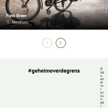
CC-BY-ND
©
Fiets Breer
Nordhorn
#geheimoverdegrens
O
op
s,
an
er
ro
r
oc
cu
rr
ed
!