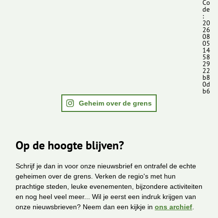
Co
de
:
20
26
08
05
14
58
29
22
b8
0d
b6
Geheim over de grens
Op de hoogte blijven?
Schrijf je dan in voor onze nieuwsbrief en ontrafel de echte
geheimen over de grens. Verken de regio's met hun
prachtige steden, leuke evenementen, bijzondere activiteiten
en nog heel veel meer... Wil je eerst een indruk krijgen van
onze nieuwsbrieven? Neem dan een kijkje in
ons archief
.