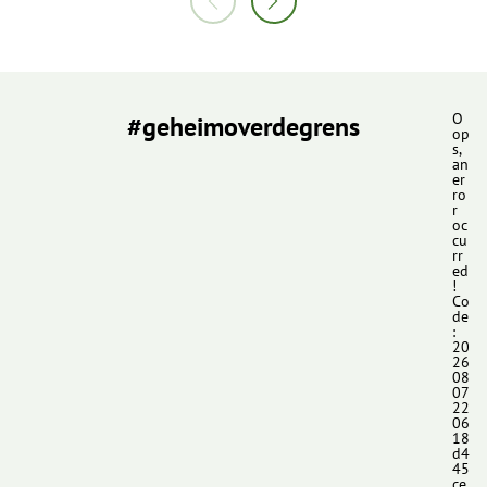
#geheimoverdegrens
O
op
s,
an
er
ro
r
oc
cu
rr
ed
!
Co
de
:
20
26
08
07
22
06
18
d4
45
ce