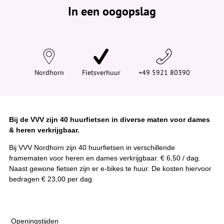
e
In een oogopslag
v
i
n
d
t
j
e
h
i
Nordhorn
Fietsverhuur
+49 5921 80390
e
r
:
Bij de VVV zijn 40 huurfietsen in diverse maten voor dames
& heren verkrijgbaar.
Bij VVV Nordhorn zijn 40 huurfietsen in verschillende
framematen voor heren en dames verkrijgbaar. € 6,50 / dag.
Naast gewone fietsen zijn er e-bikes te huur. De kosten hiervoor
bedragen € 23,00 per dag
Openingstijden