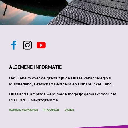
F
I
Y
a
n
o
c
s
u
e
t
t
b
a
u
ALGEMENE INFORMATIE
o
g
b
o
r
e
k
Het Geheim over de grens zijn de Duitse vakantieregio’s
a
m
Münsterland, Grafschaft Bentheim en Osnabrücker Land.
Duitsland Campings werd mede mogelijk gemaakt door het
INTERREG Va-programma.
Algemene voorwaarden
Privacybeleid
Colofon