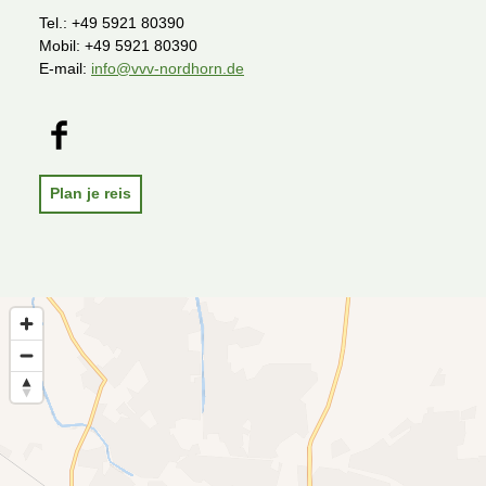
Tel.:
+49 5921 80390
Mobil:
+49 5921 80390
E-mail:
info@vvv-nordhorn.de
F
X
a
c
e
Plan je reis
b
o
o
k