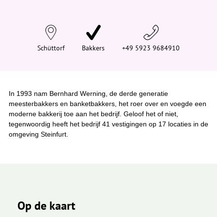
d
t
j
e
h
i
Schüttorf
Bakkers
+49 5923 9684910
e
r
:
In 1993 nam Bernhard Werning, de derde generatie
meesterbakkers en banketbakkers, het roer over en voegde een
moderne bakkerij toe aan het bedrijf. Geloof het of niet,
tegenwoordig heeft het bedrijf 41 vestigingen op 17 locaties in de
omgeving Steinfurt.
Op de kaart