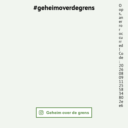
#geheimoverdegrens
O
op
s,
an
er
ro
r
oc
cu
rr
ed
!
Co
de
:
20
26
08
09
11
25
58
34
80
2e
e6
Geheim over de grens