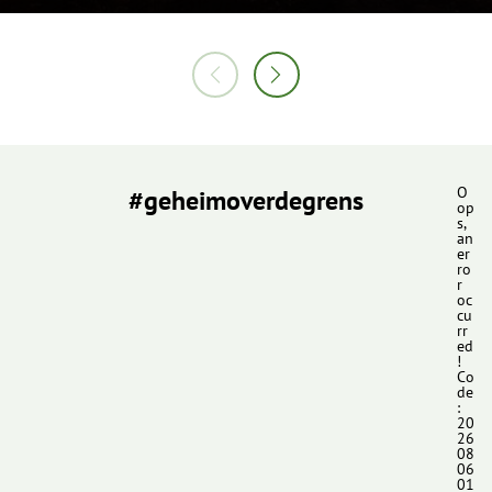
#geheimoverdegrens
O
op
s,
an
er
ro
r
oc
cu
rr
ed
!
Co
de
:
20
26
08
06
01