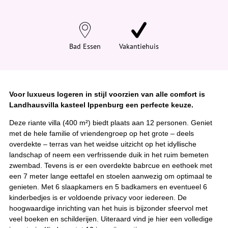
d
t
j
e
h
i
Bad Essen
Vakantiehuis
e
r
:
Voor luxueus logeren in stijl voorzien van alle comfort is
Landhausvilla kasteel Ippenburg een perfecte keuze.
Deze riante villa (400 m²) biedt plaats aan 12 personen. Geniet
met de hele familie of vriendengroep op het grote – deels
overdekte – terras van het weidse uitzicht op het idyllische
landschap of neem een verfrissende duik in het ruim bemeten
zwembad. Tevens is er een overdekte babrcue en eethoek met
een 7 meter lange eettafel en stoelen aanwezig om optimaal te
genieten. Met 6 slaapkamers en 5 badkamers en eventueel 6
kinderbedjes is er voldoende privacy voor iedereen. De
hoogwaardige inrichting van het huis is bijzonder sfeervol met
veel boeken en schilderijen. Uiteraard vind je hier een volledige