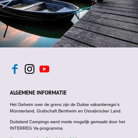
F
I
Y
a
n
o
c
s
u
e
t
t
b
a
u
ALGEMENE INFORMATIE
o
g
b
o
r
e
k
Het Geheim over de grens zijn de Duitse vakantieregio’s
a
m
Münsterland, Grafschaft Bentheim en Osnabrücker Land.
Duitsland Campings werd mede mogelijk gemaakt door het
INTERREG Va-programma.