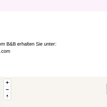
i
e
r
:
em B&B erhalten Sie unter:
e.com