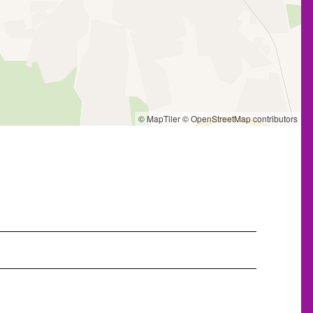
© MapTiler
© OpenStreetMap contributors