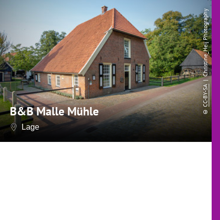
| Christine_Heij Photography
CC-BY-SA
B&B Malle Mühle
©
Lage