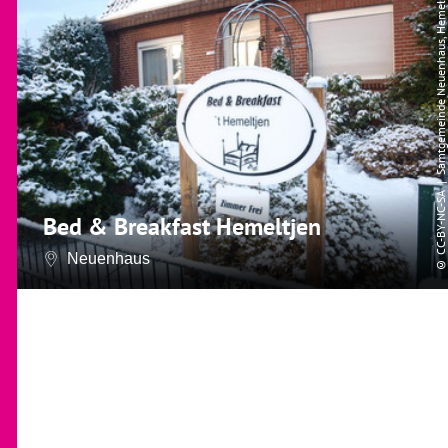
| Samtgemeinde Neuenhaus, Hemeltjen
CC-BY-NC-SA
Bed & Breakfast Hemeltjen
Neuenhaus
©