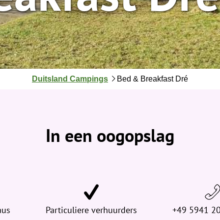
J
Duitsland Campings
Bed & Breakfast Dré
e
b
e
v
In een oogopslag
i
n
d
t
j
e
aus
h
Particuliere verhuurders
+49 5941 20