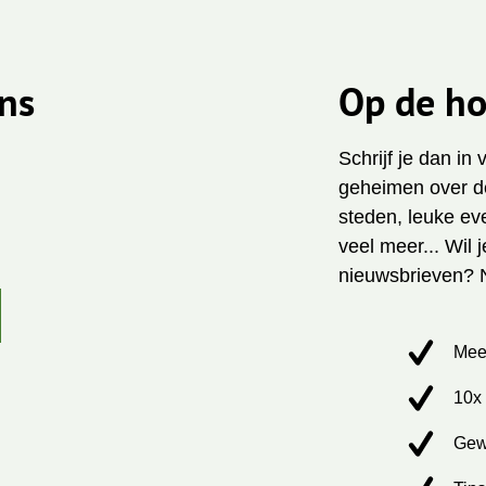
ns
Op de ho
Schrijf je dan in
geheimen over de
steden, leuke ev
veel meer... Wil 
nieuwsbrieven? 
Mee
10x 
Gew