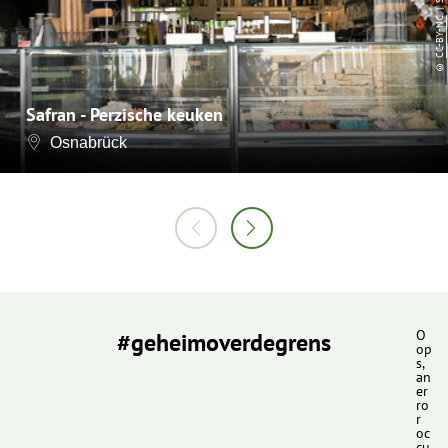
CC-BY-NC
©
Safran - Perzische keuken
Osnabrück
#geheimoverdegrens
O
op
s,
an
er
ro
r
oc
cu