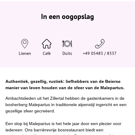
e
b
e
In een oogopslag
v
i
n
d
t
j
e
h
i
Lienen
Café
Duits
+49 05483 / 8337
e
r
:
Authentiek, gezellig, rustiek: liefhebbers van de Beierse
manier van leven houden van de sfeer van de Malepartus.
Ambachtslieden uit het Zillertal hebben de gastenkamers in de
bosherberg Malepartus in traditionele alpenstijl ingericht en een
gezellige sfeer gecreëerd.
Een stop bij Malepartus is het hele jaar door een plezier voor
iedereen: Ons barrièrevrije bosrestaurant biedt een