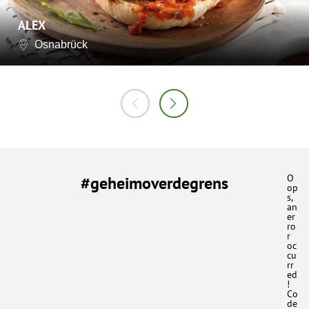
ALEX
Osnabrück
#geheimoverdegrens
O
op
s,
an
er
ro
r
oc
cu
rr
ed
!
Co
de