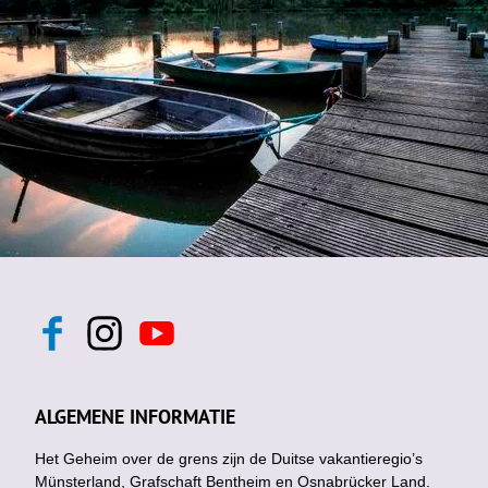
F
I
Y
a
n
o
c
s
u
e
t
t
b
a
u
ALGEMENE INFORMATIE
o
g
b
o
r
e
k
Het Geheim over de grens zijn de Duitse vakantieregio’s
a
m
Münsterland, Grafschaft Bentheim en Osnabrücker Land.