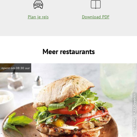
Plan je reis
Download PDF
Meer restaurants
opent om 08:30 uur
| ALEX Osnabrück
CC-BY-NC
©