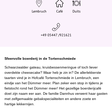
e
h
i
Lembruch
Café
Duits
e
r
:
+49 05447 /921621
Sfeervolle boerderij in de Tortenschmiede
Schwarzwalder gateau, kruisbessenmeringue of toch liever
overdekte cheesecake? Waar heb je zin in? De allerlekkerste
taarten vind je in Hofcafé Tortenschmiede in Lembruch, een
eindje van het Dümmer meer. Plan zeker een stop in tijdens je
fietstocht rond het Dümmer meer! Het gezellige boerderijcafé
doet zijn naam eer aan. De familie Dannhus verwent haar gasten
met zelfgemaakte gebakspecialiteiten en andere zoete en
hartige lekkernijen.