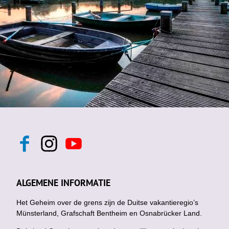
F
I
Y
a
n
o
c
s
u
e
t
t
b
a
u
ALGEMENE INFORMATIE
o
g
b
o
r
e
k
Het Geheim over de grens zijn de Duitse vakantieregio’s
a
m
Münsterland, Grafschaft Bentheim en Osnabrücker Land.