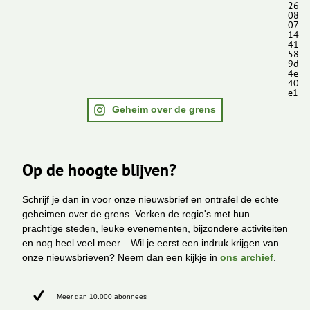
26
08
07
14
41
58
9d
4e
40
e1
Geheim over de grens
Op de hoogte blijven?
Schrijf je dan in voor onze nieuwsbrief en ontrafel de echte
geheimen over de grens. Verken de regio's met hun
prachtige steden, leuke evenementen, bijzondere activiteiten
en nog heel veel meer... Wil je eerst een indruk krijgen van
onze nieuwsbrieven? Neem dan een kijkje in
ons archief
.
Meer dan 10.000 abonnees