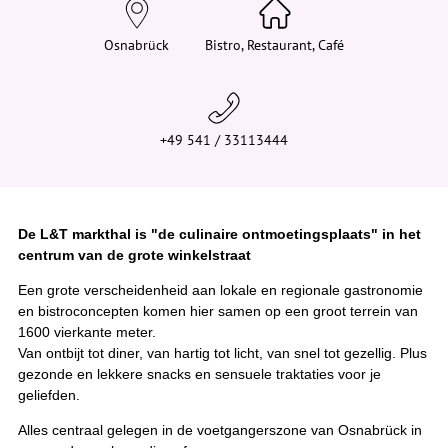
e
h
i
Osnabrück
Bistro, Restaurant, Café
e
r
:
+49 541 / 33113444
De L&T markthal is "de culinaire ontmoetingsplaats" in het
centrum van de grote winkelstraat
Een grote verscheidenheid aan lokale en regionale gastronomie
en bistroconcepten komen hier samen op een groot terrein van
1600 vierkante meter.
Van ontbijt tot diner, van hartig tot licht, van snel tot gezellig. Plus
gezonde en lekkere snacks en sensuele traktaties voor je
geliefden.
Alles centraal gelegen in de voetgangerszone van Osnabrück in