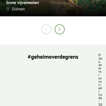
Grote vijvermolen
Dülmen
#geheimoverdegrens
O
op
s,
an
er
ro
r
oc
cu
rr
ed
!
Co
de
:
20